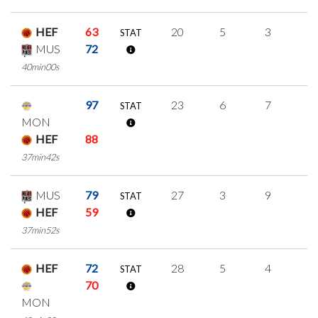
HEF
63
20
5
3
3
STAT
MUS
72
40min00s
97
23
6
7
1
STAT
MON
HEF
88
37min42s
MUS
79
27
3
9
2
STAT
HEF
59
37min52s
HEF
72
28
5
4
5
STAT
70
MON