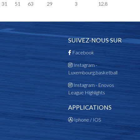
31
51
63
29
3
12.8
SUIVEZ-NOUS SUR
Facebook
Instagram -
Luxembourg.basketball
Instagram - Enovos
League Highlights
APPLICATIONS
Iphone / IOS