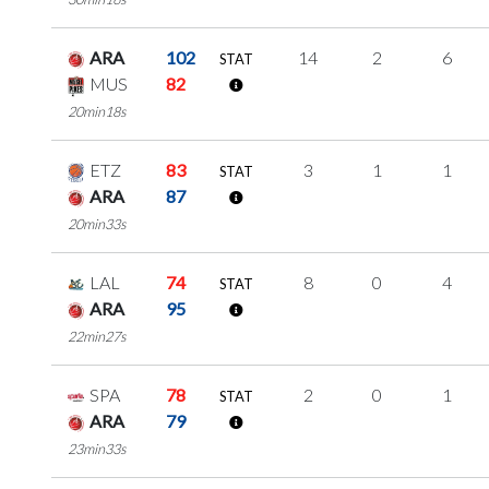
ARA
102
14
2
6
STAT
MUS
82
20min18s
ETZ
83
3
1
1
STAT
ARA
87
20min33s
LAL
74
8
0
4
STAT
ARA
95
22min27s
SPA
78
2
0
1
STAT
ARA
79
23min33s