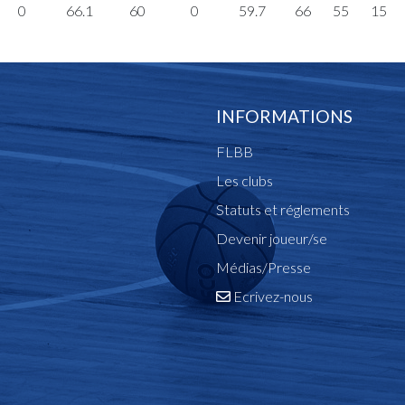
0
66.1
60
0
59.7
66
55
15
INFORMATIONS
FLBB
Les clubs
Statuts et réglements
Devenir joueur/se
Médias/Presse
Ecrivez-nous