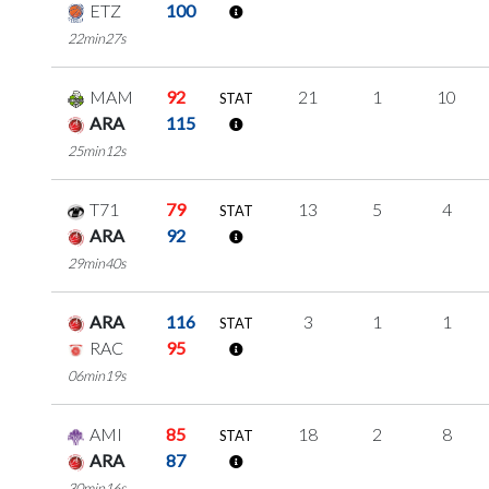
ETZ
100
22min27s
MAM
92
21
1
10
STAT
ARA
115
25min12s
T71
79
13
5
4
STAT
ARA
92
29min40s
ARA
116
3
1
1
STAT
RAC
95
06min19s
AMI
85
18
2
8
STAT
ARA
87
30min16s