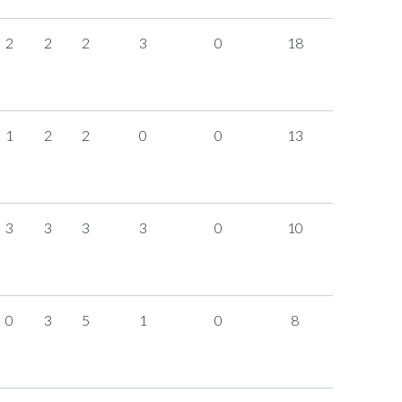
2
2
2
3
0
18
1
2
2
0
0
13
3
3
3
3
0
10
0
3
5
1
0
8