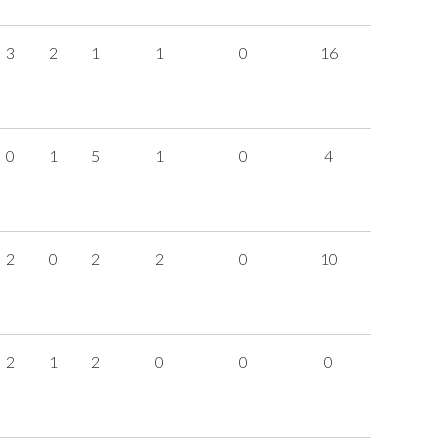
3
2
1
1
0
16
0
1
5
1
0
4
2
0
2
2
0
10
2
1
2
0
0
0