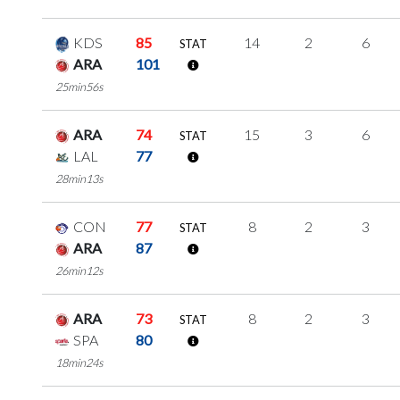
KDS
85
14
2
6
STAT
ARA
101
25min56s
ARA
74
15
3
6
STAT
LAL
77
28min13s
CON
77
8
2
3
STAT
ARA
87
26min12s
ARA
73
8
2
3
STAT
SPA
80
18min24s