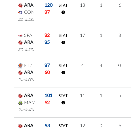
ARA
120
13
1
6
STAT
CON
87
22min58s
SPA
82
17
1
8
STAT
ARA
85
37min57s
ETZ
87
4
4
0
STAT
ARA
60
21min00s
ARA
101
11
1
5
STAT
MAM
92
21min48s
ARA
93
12
0
6
STAT