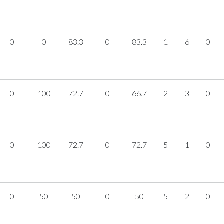
0
0
83.3
0
83.3
1
6
0
0
100
72.7
0
66.7
2
3
0
0
100
72.7
0
72.7
5
1
0
0
50
50
0
50
5
2
0