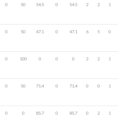
0
50
54.5
0
54.5
2
2
1
0
50
47.1
0
47.1
6
5
0
0
100
0
0
0
2
2
1
0
50
71.4
0
71.4
0
0
1
0
0
85.7
0
85.7
0
2
1