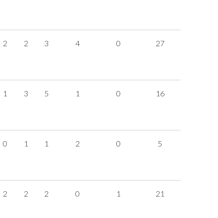
2
2
3
4
0
27
1
3
5
1
0
16
0
1
1
2
0
5
2
2
2
0
1
21