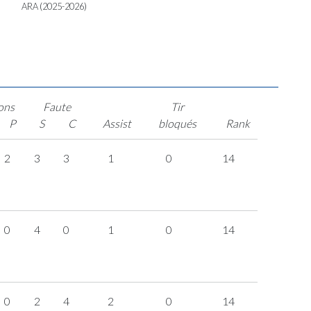
ARA (2025-2026)
ons
Faute
Tir
P
S
C
Assist
bloqués
Rank
2
3
3
1
0
14
0
4
0
1
0
14
0
2
4
2
0
14