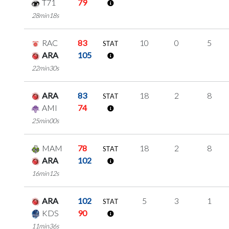
T71
79
28min18s
RAC
83
10
0
5
STAT
ARA
105
22min30s
ARA
83
18
2
8
STAT
AMI
74
25min00s
MAM
78
18
2
8
STAT
ARA
102
16min12s
ARA
102
5
3
1
STAT
KDS
90
11min36s