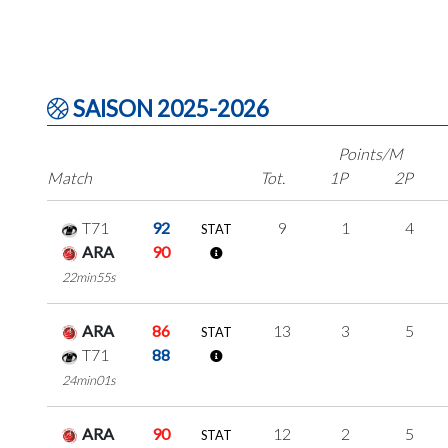
SAISON 2025-2026
Points/M
Match
Tot.
1P
2P
T71
92
9
1
4
STAT
ARA
90
22min55s
ARA
86
13
3
5
STAT
T71
88
24min01s
ARA
90
12
2
5
STAT