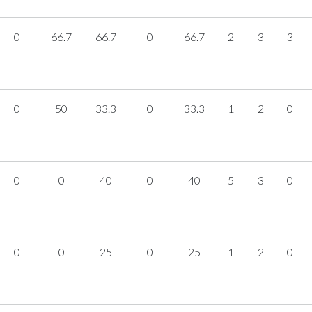
0
66.7
66.7
0
66.7
2
3
3
0
50
33.3
0
33.3
1
2
0
0
0
40
0
40
5
3
0
0
0
25
0
25
1
2
0