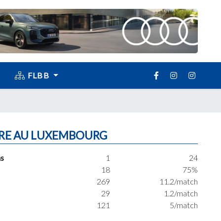
FLBB
RE AU LUXEMBOURG
s
1
24
18
75%
269
11.2/match
29
1.2/match
121
5/match