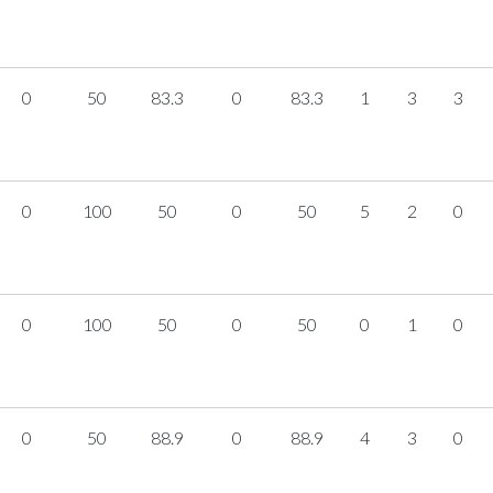
0
50
83.3
0
83.3
1
3
3
0
100
50
0
50
5
2
0
0
100
50
0
50
0
1
0
0
50
88.9
0
88.9
4
3
0