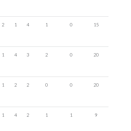
2
1
4
1
0
15
1
4
3
2
0
20
1
2
2
0
0
20
1
4
2
1
1
9