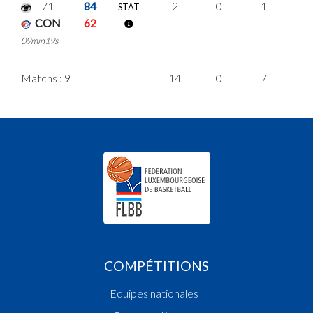
T71
84
2
0
1
0
STAT
CON
62
09min19s
Matchs : 9
14
0
7
0
COMPÉTITIONS
Equipes nationales