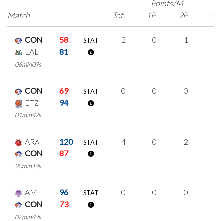
Points/M
Match
Tot.
1P
2P
3P
CON
58
2
0
1
0
STAT
LAL
81
06min09s
CON
69
0
0
0
0
STAT
ETZ
94
01min42s
ARA
120
4
0
2
0
STAT
CON
87
20min19s
AMI
96
0
0
0
0
STAT
CON
73
02min49s