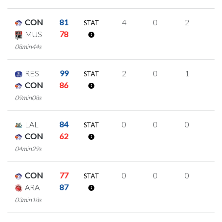
CON
81
4
0
2
0
STAT
MUS
78
08min44s
RES
99
2
0
1
0
STAT
CON
86
09min08s
LAL
84
0
0
0
0
STAT
CON
62
04min29s
CON
77
0
0
0
0
STAT
ARA
87
03min18s