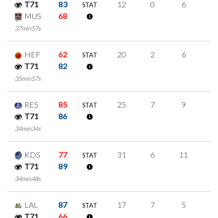
T71
83
12
0
6
0
STAT
MUS
68
37min57s
HEF
62
20
2
6
2
STAT
T71
82
35min57s
RES
85
25
7
9
0
STAT
T71
86
34min34s
KDS
77
31
6
11
1
STAT
T71
89
34min48s
LAL
87
17
7
5
0
STAT
T71
66