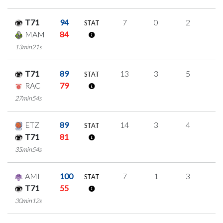
T71
94
7
0
2
1
STAT
MAM
84
13min21s
T71
89
13
3
5
0
STAT
RAC
79
27min54s
ETZ
89
14
3
4
1
STAT
T71
81
35min54s
AMI
100
7
1
3
0
STAT
T71
55
30min12s