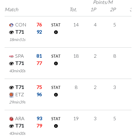
Points/M
Match
Tot.
1P
2P
3P
CON
76
14
4
5
0
STAT
T71
92
18min51s
SPA
81
18
2
8
0
STAT
T71
77
40min00s
T71
75
8
2
3
0
STAT
ETZ
96
29min39s
ARA
93
19
3
5
2
STAT
T71
79
40min00s