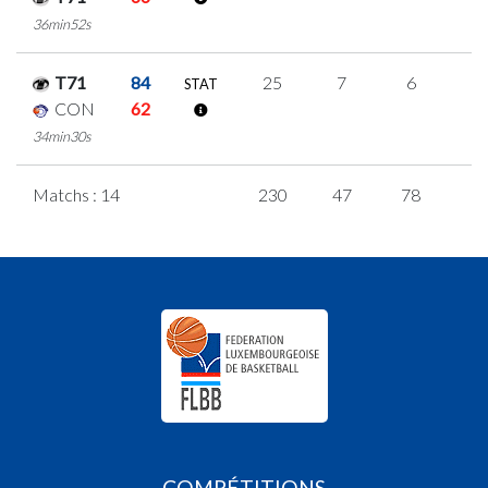
36min52s
T71
84
25
7
6
2
STAT
CON
62
34min30s
Matchs : 14
230
47
78
9
COMPÉTITIONS