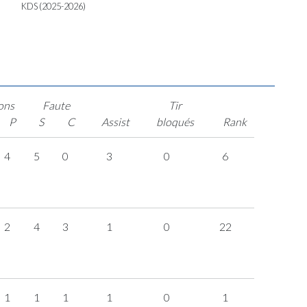
KDS (2025-2026)
ons
Faute
Tir
P
S
C
Assist
bloqués
Rank
4
5
0
3
0
6
2
4
3
1
0
22
1
1
1
1
0
1