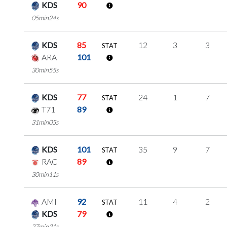
KDS
90
05min24s
KDS
85
12
3
3
STAT
ARA
101
30min55s
KDS
77
24
1
7
STAT
T71
89
31min05s
KDS
101
35
9
7
STAT
RAC
89
30min11s
AMI
92
11
4
2
STAT
KDS
79
27min21s