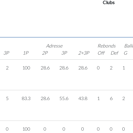
Clubs
Adresse
Rebonds
Ball
3P
1P
2P
3P
2+3P
Off
Def
G
2
100
28.6
28.6
28.6
0
2
1
5
83.3
28.6
55.6
43.8
1
6
2
0
100
0
0
0
0
0
0