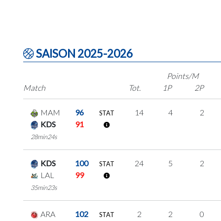
SAISON 2025-2026
Points/M
Match
Tot.
1P
2P
MAM
96
14
4
2
STAT
KDS
91
28min24s
KDS
100
24
5
2
STAT
LAL
99
35min23s
ARA
102
2
2
0
STAT