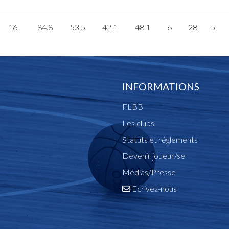
16
84.8
53.5
42.1
48.1
6
28
5
INFORMATIONS
FLBB
Les clubs
Statuts et réglements
Devenir joueur/se
Médias/Presse
Ecrivez-nous