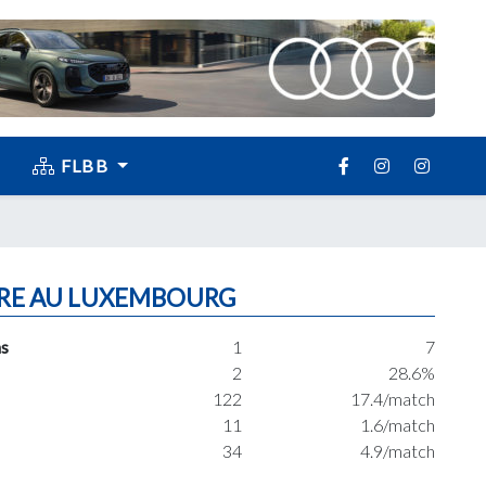
FLBB
RE AU LUXEMBOURG
s
1
7
2
28.6%
122
17.4/match
11
1.6/match
34
4.9/match