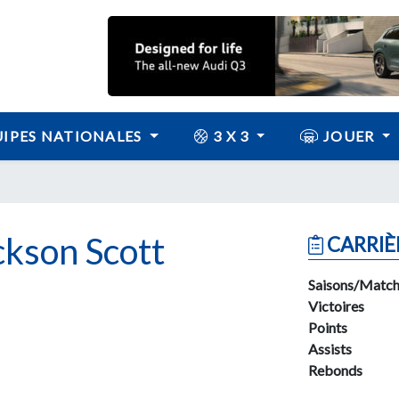
IPES NATIONALES
3 X 3
JOUER
ckson Scott
CARRIÈ
Saisons/Match
Victoires
Points
Assists
Rebonds