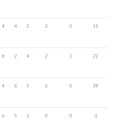
4
4
2
2
0
11
6
2
4
2
1
22
4
6
5
2
0
39
6
5
2
0
0
-2