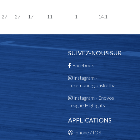
27
27
17
11
1
14.1
SUIVEZ-NOUS SUR
Facebook
Instagram -
Luxembourg.basketball
Instagram - Enovos
League Highlights
APPLICATIONS
Iphone / IOS