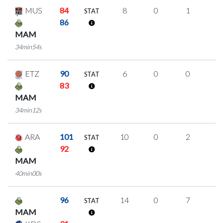
MUS
84
8
0
1
2
STAT
86
MAM
34min54s
ETZ
90
6
0
0
2
STAT
83
MAM
34min12s
ARA
101
10
0
2
2
STAT
92
MAM
40min00s
96
14
0
7
0
STAT
MAM