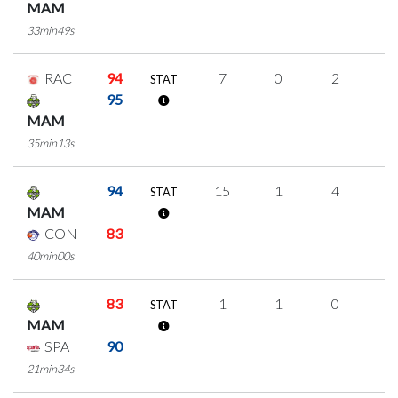
MAM
33min49s
RAC
94
7
0
2
1
STAT
95
MAM
35min13s
94
15
1
4
2
STAT
MAM
CON
83
40min00s
83
1
1
0
0
STAT
MAM
SPA
90
21min34s