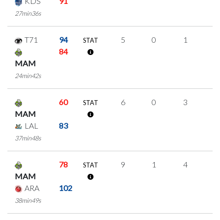
KDS
91
27min36s
T71
94
5
0
1
1
STAT
84
MAM
24min42s
60
6
0
3
0
STAT
MAM
LAL
83
37min48s
78
9
1
4
0
STAT
MAM
ARA
102
38min49s