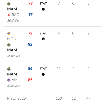
79
7
0
2
1
STAT
MAM
RAC
97
39min06s
72
4
0
2
0
STAT
MON
82
MAM
35min57s
86
12
2
2
2
STAT
MAM
AMI
85
37min23s
Matchs : 20
163
12
47
1