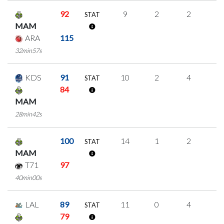
92
9
2
2
1
STAT
MAM
ARA
115
32min57s
KDS
91
10
2
4
0
STAT
84
MAM
28min42s
100
14
1
2
3
STAT
MAM
T71
97
40min00s
LAL
89
11
0
4
1
STAT
79