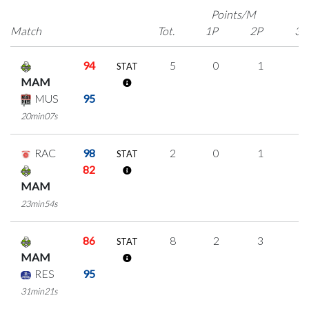
Points/M
Match
Tot.
1P
2P
3P
94
5
0
1
1
STAT
MAM
MUS
95
20min07s
RAC
98
2
0
1
0
STAT
82
MAM
23min54s
86
8
2
3
0
STAT
MAM
RES
95
31min21s