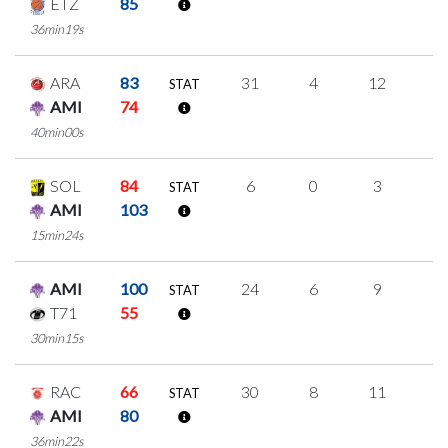
ETZ
85
36min19s
ARA
83
31
4
12
1
STAT
AMI
74
40min00s
SOL
84
6
0
3
0
STAT
AMI
103
15min24s
AMI
100
24
6
9
0
STAT
T71
55
30min15s
RAC
66
30
8
11
0
STAT
AMI
80
36min22s