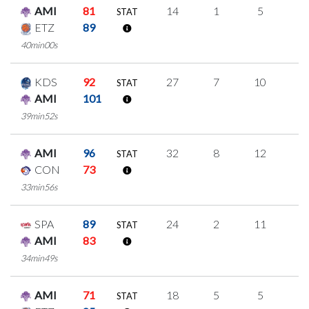
AMI
81
14
1
5
1
STAT
ETZ
89
40min00s
KDS
92
27
7
10
0
STAT
AMI
101
39min52s
AMI
96
32
8
12
0
STAT
CON
73
33min56s
SPA
89
24
2
11
0
STAT
AMI
83
34min49s
AMI
71
18
5
5
1
STAT