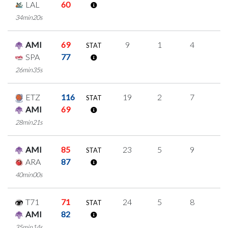
LAL
60
34min20s
AMI
69
9
1
4
0
STAT
SPA
77
26min35s
ETZ
116
19
2
7
1
STAT
AMI
69
28min21s
AMI
85
23
5
9
0
STAT
ARA
87
40min00s
T71
71
24
5
8
1
STAT
AMI
82
35min14s