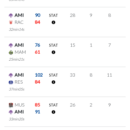
AMI
90
28
9
8
1
STAT
RAC
84
32min14s
AMI
76
15
1
7
0
STAT
MAM
61
25min21s
AMI
102
33
8
11
1
STAT
RES
84
37min05s
MUS
85
26
2
9
2
STAT
AMI
91
33min20s