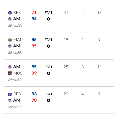
RES
71
31
5
13
0
STAT
AMI
84
38min00s
MAM
86
19
1
9
0
STAT
AMI
85
28min59s
AMI
95
25
3
11
0
STAT
MUS
89
29min51s
RES
83
22
4
9
0
STAT
AMI
70
30min11s