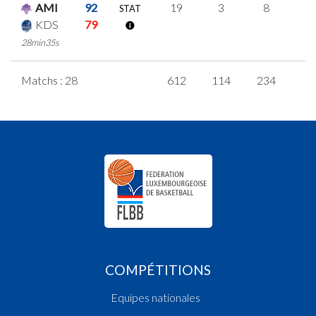
AMI
92
19
3
8
0
STAT
KDS
79
28min35s
Matchs : 28
612
114
234
1
COMPÉTITIONS
Equipes nationales