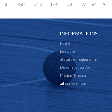
3
68.4
54.2
17.6
50
37
64
9
INFORMATIONS
FLBB
Les clubs
Statuts et réglements
Devenir joueur/se
Médias/Presse
Ecrivez-nous