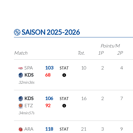
SAISON 2025-2026
Points/M
Match
Tot.
1P
2P
SPA
103
10
2
4
STAT
KDS
68
32min36s
KDS
106
16
2
7
STAT
ETZ
92
34min57s
ARA
118
21
3
9
STAT