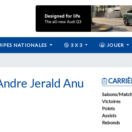
IPES NATIONALES
3 X 3
JOUER
dre Jerald Anu
CARRIÈ
Saisons/Match
Victoires
Points
Assists
Rebonds