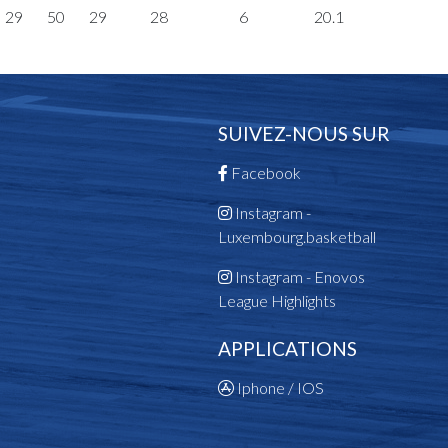
29
50
29
28
6
20.1
SUIVEZ-NOUS SUR
Facebook
Instagram -
Luxembourg.basketball
Instagram - Enovos
League Highlights
APPLICATIONS
Iphone / IOS