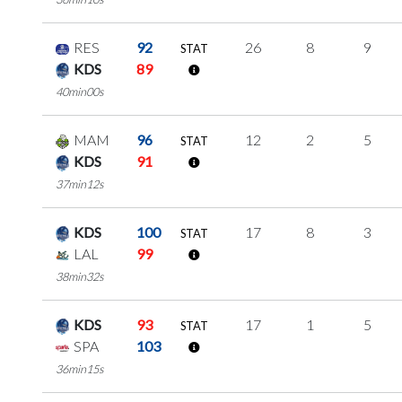
RES
92
26
8
9
STAT
KDS
89
40min00s
MAM
96
12
2
5
STAT
KDS
91
37min12s
KDS
100
17
8
3
STAT
LAL
99
38min32s
KDS
93
17
1
5
STAT
SPA
103
36min15s