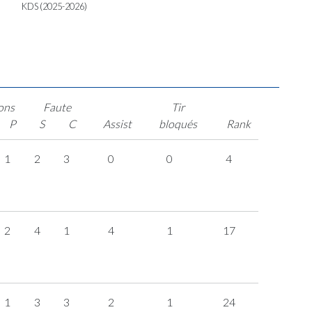
KDS (2025-2026)
ons
Faute
Tir
P
S
C
Assist
bloqués
Rank
1
2
3
0
0
4
2
4
1
4
1
17
1
3
3
2
1
24