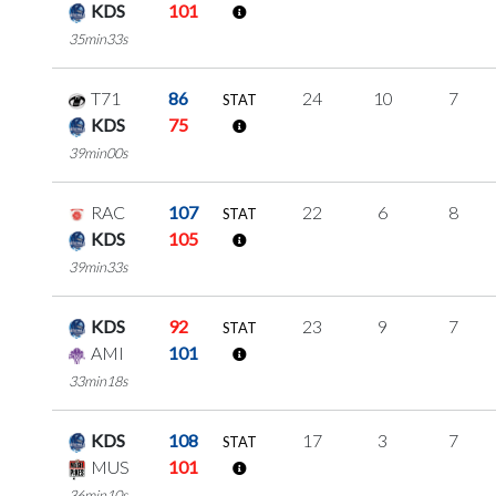
KDS
101
35min33s
T71
86
24
10
7
STAT
KDS
75
39min00s
RAC
107
22
6
8
STAT
KDS
105
39min33s
KDS
92
23
9
7
STAT
AMI
101
33min18s
KDS
108
17
3
7
STAT
MUS
101
36min10s