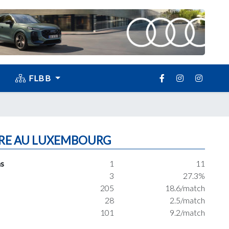
FLBB
RE AU LUXEMBOURG
s
1
11
3
27.3%
205
18.6/match
28
2.5/match
101
9.2/match