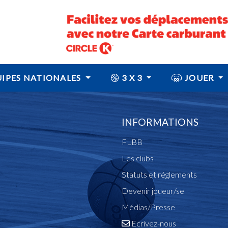
IPES NATIONALES
3 X 3
JOUER
INFORMATIONS
FLBB
Les clubs
Statuts et réglements
Devenir joueur/se
Médias/Presse
Ecrivez-nous