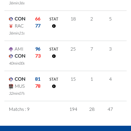
36min36s
CON
66
18
2
5
2
STAT
RAC
77
36min21s
AMI
96
25
7
3
4
STAT
CON
73
40min00s
CON
81
15
1
4
2
STAT
MUS
78
32min07s
Matchs : 9
194
28
47
2