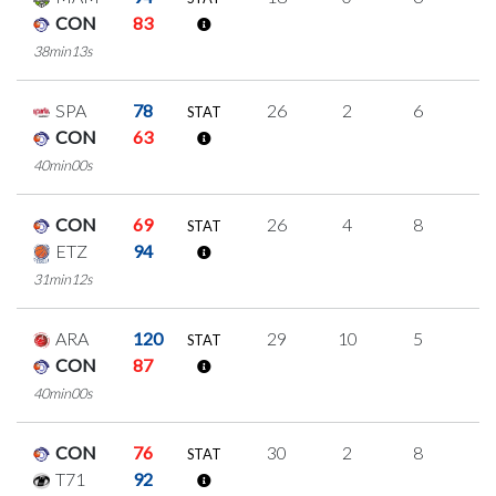
CON
83
38min13s
SPA
78
26
2
6
4
STAT
CON
63
40min00s
CON
69
26
4
8
2
STAT
ETZ
94
31min12s
ARA
120
29
10
5
3
STAT
CON
87
40min00s
CON
76
30
2
8
4
STAT
T71
92