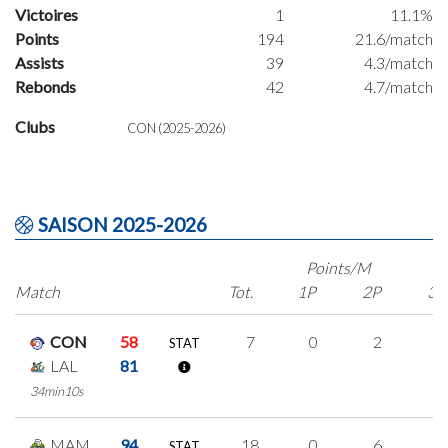
Victoires
1
11.1%
Points
194
21.6/match
Assists
39
4.3/match
Rebonds
42
4.7/match
Clubs
CON (2025-2026)
SAISON 2025-2026
Points/M
Match
Tot.
1P
2P
3P
CON
58
7
0
2
1
STAT
LAL
81
34min10s
MAM
94
18
0
6
2
STAT