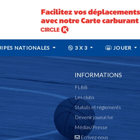
IPES NATIONALES
3 X 3
JOUER
INFORMATIONS
FLBB
Les clubs
Statuts et réglements
Devenir joueur/se
Médias/Presse
Ecrivez-nous