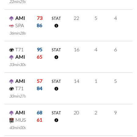
22min25s
AMI
73
22
5
4
3
STAT
SPA
86
36min28s
T71
95
16
4
6
0
STAT
AMI
65
33min30s
AMI
57
14
1
5
1
STAT
T71
84
30min27s
AMI
68
20
2
9
0
STAT
MUS
61
40min00s