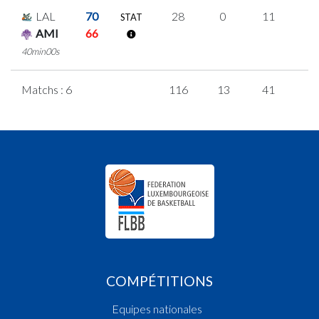
LAL
70
28
0
11
2
STAT
AMI
66
40min00s
Matchs : 6
116
13
41
7
COMPÉTITIONS
Equipes nationales