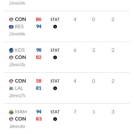
21min24s
CON
86
4
0
2
0
STAT
RES
94
21min04s
KDS
98
6
2
2
0
STAT
CON
82
33min33s
CON
58
4
0
2
0
STAT
LAL
81
26min27s
MAM
94
7
1
3
0
STAT
CON
83
18min36s