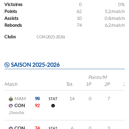
Victoires
0
0%
Points
62
5.2/match
Assists
10
0.8/match
Rebonds
74
6.2/match
Clubs
CON (2025-2026)
SAISON 2025-2026
Points/M
Match
Tot.
1P
2P
3P
MAM
98
14
0
7
0
STAT
CON
92
25min04s
CON
74
6
0
3
0
STAT