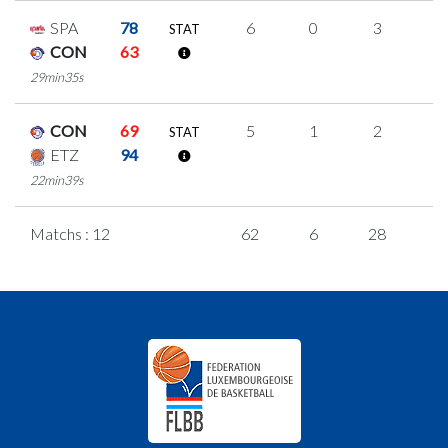
SPA
78
6
0
3
0
STAT
CON
63
29min35s
CON
69
5
1
2
0
STAT
ETZ
94
22min39s
Matchs : 12
62
6
28
0