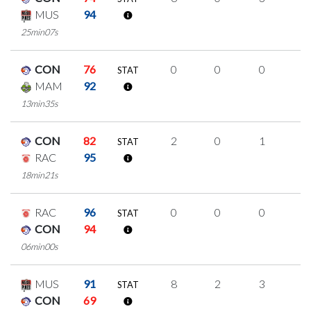
MUS
94
25min07s
CON
76
0
0
0
0
STAT
MAM
92
13min35s
CON
82
2
0
1
0
STAT
RAC
95
18min21s
RAC
96
0
0
0
0
STAT
CON
94
06min00s
MUS
91
8
2
3
0
STAT
CON
69