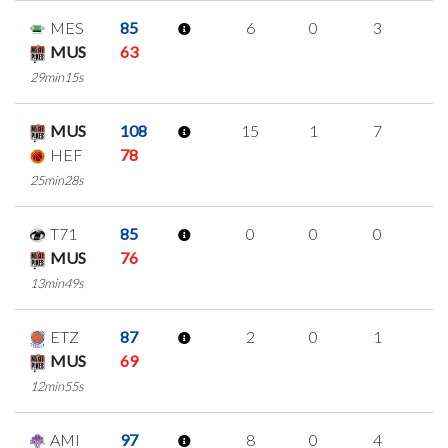
MES
85
6
0
3
0
MUS
63
29min15s
MUS
108
15
1
7
0
HEF
78
25min28s
T71
85
0
0
0
0
MUS
76
13min49s
ETZ
87
2
0
1
0
MUS
69
12min55s
AMI
97
8
0
4
0