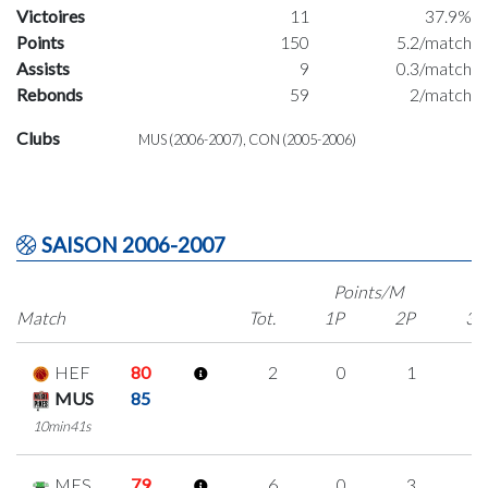
Victoires
11
37.9%
Points
150
5.2/match
Assists
9
0.3/match
Rebonds
59
2/match
Clubs
MUS (2006-2007), CON (2005-2006)
SAISON 2006-2007
Points/M
Match
Tot.
1P
2P
3P
HEF
80
2
0
1
0
MUS
85
10min41s
MES
79
6
0
3
0