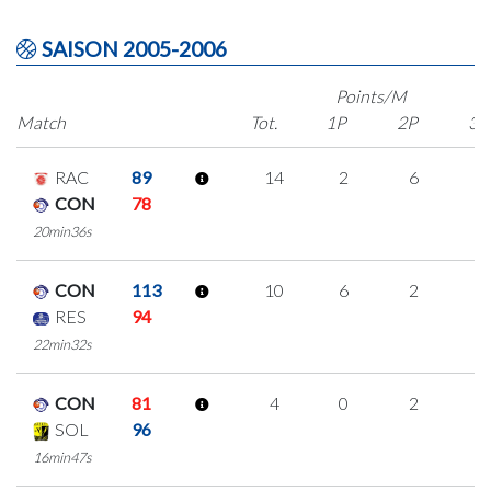
SAISON 2005-2006
Points/M
Match
Tot.
1P
2P
3P
RAC
89
14
2
6
0
CON
78
20min36s
CON
113
10
6
2
0
RES
94
22min32s
CON
81
4
0
2
0
SOL
96
16min47s