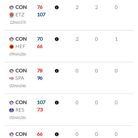
CON
76
2
2
0
0
ETZ
107
12min57s
CON
70
2
0
1
0
HEF
66
09min26s
CON
78
0
0
0
0
SPA
96
02min04s
CON
107
0
0
0
0
RES
73
01min26s
CON
66
0
0
0
0