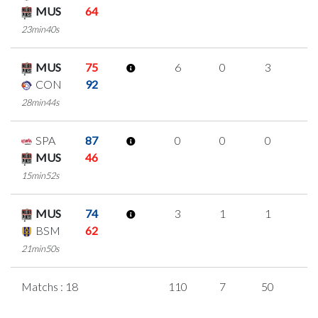
MUS
64
23min40s
MUS
75
6
0
3
0
CON
92
28min44s
SPA
87
0
0
0
0
MUS
46
15min52s
MUS
74
3
1
1
0
BSM
62
21min50s
Matchs : 18
110
7
50
1