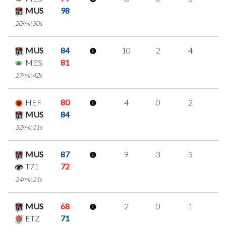
MUS
98
20min30s
MUS
84
10
2
4
0
MES
81
27min42s
HEF
80
4
0
2
0
MUS
84
32min11s
MUS
87
9
3
3
0
T71
72
24min21s
MUS
68
2
0
1
0
ETZ
71