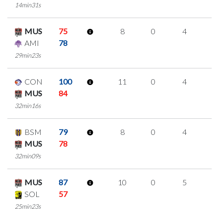
14min31s
MUS
75
8
0
4
0
AMI
78
29min23s
CON
100
11
0
4
1
MUS
84
32min16s
BSM
79
8
0
4
0
MUS
78
32min09s
MUS
87
10
0
5
0
SOL
57
25min23s