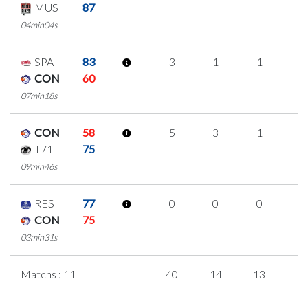
MUS
87
04min04s
SPA
83
3
1
1
0
CON
60
07min18s
CON
58
5
3
1
0
T71
75
09min46s
RES
77
0
0
0
0
CON
75
03min31s
Matchs : 11
40
14
13
0