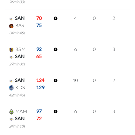
26min00s
SAN
70
4
0
2
0
BAS
75
34min45s
BSM
92
6
0
3
0
SAN
65
27min01s
SAN
124
10
0
2
2
KDS
129
42min46s
MAM
97
6
0
3
0
SAN
72
24min18s