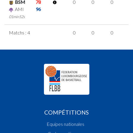
BSM
78
0
0
0
0
AMI
96
01min52s
Matchs : 4
0
0
0
0
COMPÉTITIONS
Equipes nationales