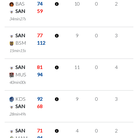
BAS
74
10
0
2
2
SAN
59
34min27s
SAN
77
9
0
3
1
BSM
112
15min15s
SAN
81
11
0
4
1
MUS
94
40min00s
KDS
92
9
0
3
1
SAN
68
28min49s
SAN
71
4
0
2
0
MAM
94