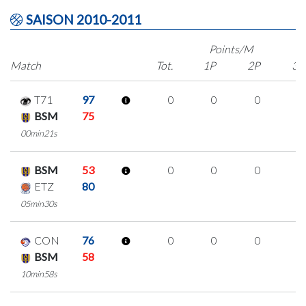
SAISON 2010-2011
Points/M
Match
Tot.
1P
2P
3P
T71
97
0
0
0
0
BSM
75
00min21s
BSM
53
0
0
0
0
ETZ
80
05min30s
CON
76
0
0
0
0
BSM
58
10min58s