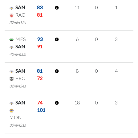
SAN
83
11
0
1
3
RAC
81
37min12s
MES
93
6
0
3
0
SAN
91
40min00s
SAN
81
8
0
4
0
FRO
72
32min54s
SAN
74
18
0
3
4
101
MON
30min31s