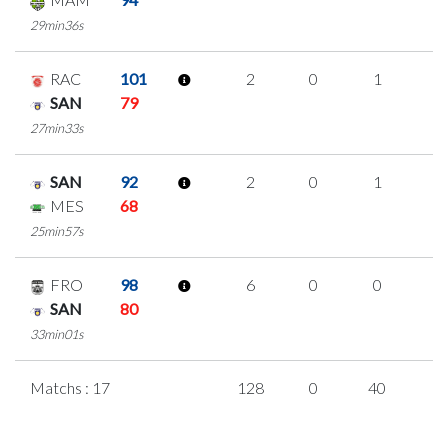
29min36s
RAC
101
2
0
1
0
SAN
79
27min33s
SAN
92
2
0
1
0
MES
68
25min57s
FRO
98
6
0
0
2
SAN
80
33min01s
Matchs : 17
128
0
40
1