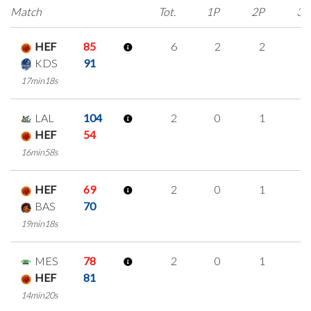
Match
Tot.
1P
2P
3P
HEF
85
6
2
2
0
KDS
91
17min18s
LAL
104
2
0
1
0
HEF
54
16min58s
HEF
69
2
0
1
0
BAS
70
19min18s
MES
78
2
0
1
0
HEF
81
14min20s