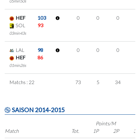
05min50s
HEF
103
0
0
0
0
SOL
93
03min43s
LAL
98
0
0
0
0
HEF
86
01min26s
Matchs : 22
73
5
34
0
SAISON 2014-2015
Points/M
Match
Tot.
1P
2P
3P