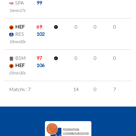
SPA
99
16min27s
HEF
69
0
0
0
0
RES
102
10min00s
BSM
97
0
0
0
0
HEF
106
05min30s
Matchs : 7
14
0
7
0