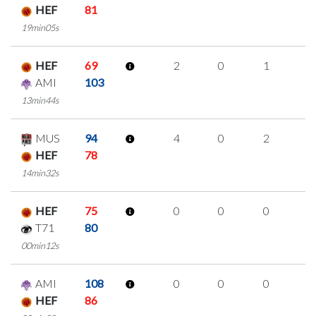
HEF
81
19min05s
HEF
69
2
0
1
0
AMI
103
13min44s
MUS
94
4
0
2
0
HEF
78
14min32s
HEF
75
0
0
0
0
T71
80
00min12s
AMI
108
0
0
0
0
HEF
86