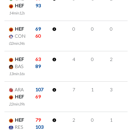
HEF
93
14min12s
HEF
69
0
0
0
0
CON
60
02min34s
HEF
63
4
0
2
0
BAS
89
13min16s
ARA
107
7
1
3
0
HEF
69
22min39s
HEF
79
2
0
1
0
RES
103