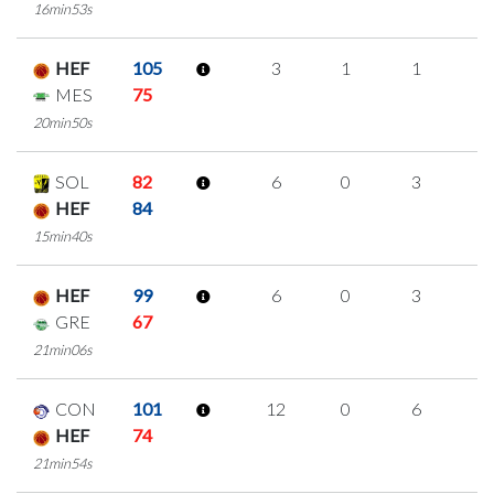
16min53s
HEF
105
3
1
1
0
MES
75
20min50s
SOL
82
6
0
3
0
HEF
84
15min40s
HEF
99
6
0
3
0
GRE
67
21min06s
CON
101
12
0
6
0
HEF
74
21min54s