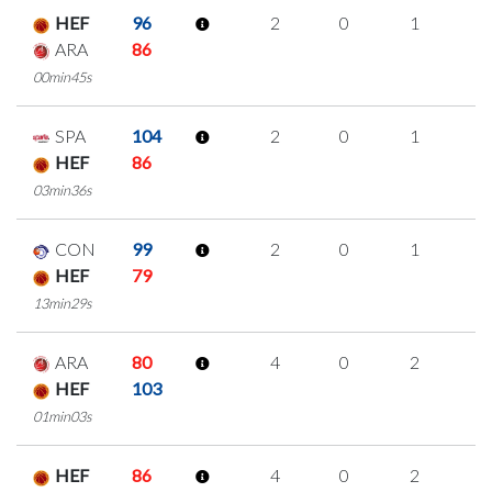
HEF
96
2
0
1
0
ARA
86
00min45s
SPA
104
2
0
1
0
HEF
86
03min36s
CON
99
2
0
1
0
HEF
79
13min29s
ARA
80
4
0
2
0
HEF
103
01min03s
HEF
86
4
0
2
0