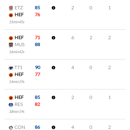
ETZ
85
2
0
1
0
HEF
76
15min45s
HEF
71
6
2
2
0
MUS
88
16min42s
T71
90
4
0
2
0
HEF
77
14min19s
HEF
85
2
0
1
0
RES
82
18min19s
CON
86
4
0
2
0