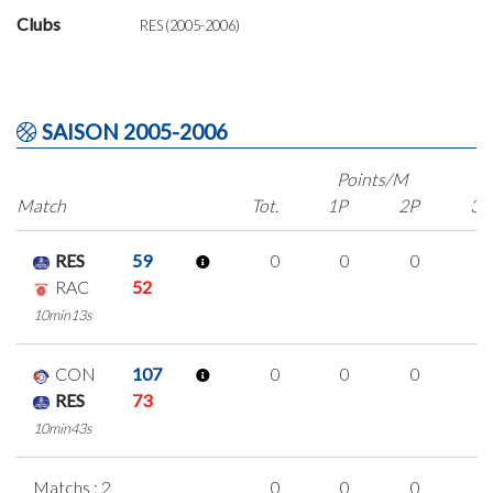
Clubs
RES (2005-2006)
SAISON 2005-2006
Points/M
Match
Tot.
1P
2P
3P
RES
59
0
0
0
0
RAC
52
10min13s
CON
107
0
0
0
0
RES
73
10min43s
Matchs : 2
0
0
0
0