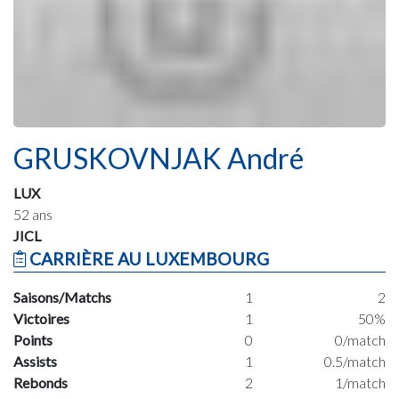
GRUSKOVNJAK André
LUX
52 ans
JICL
CARRIÈRE AU LUXEMBOURG
Saisons/Matchs
1
2
Victoires
1
50%
Points
0
0/match
Assists
1
0.5/match
Rebonds
2
1/match