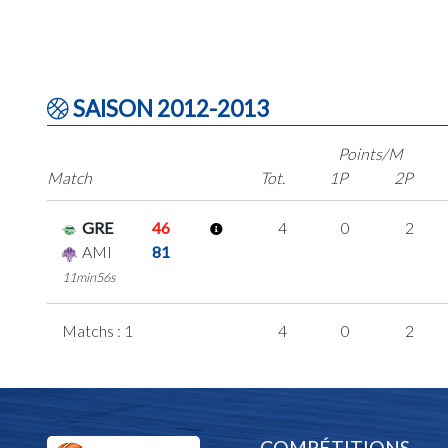
SAISON 2012-2013
Points/M
Match
Tot.
1P
2P
GRE
46
4
0
2
AMI
81
11min56s
Matchs : 1
4
0
2
COMPÉTITIONS