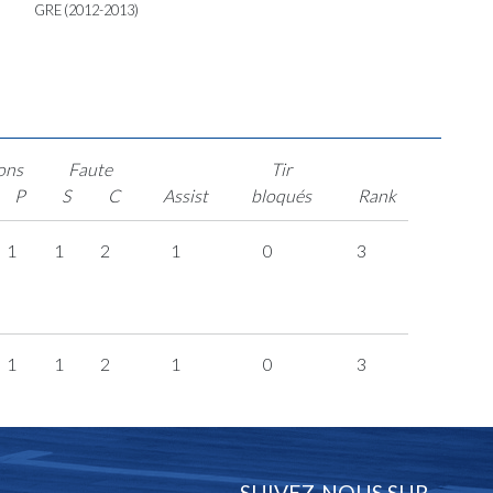
GRE (2012-2013)
ons
Faute
Tir
P
S
C
Assist
bloqués
Rank
1
1
2
1
0
3
1
1
2
1
0
3
SUIVEZ-NOUS SUR