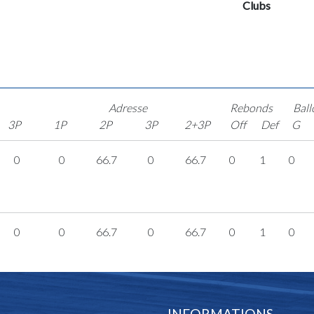
Clubs
Adresse
Rebonds
Ball
3P
1P
2P
3P
2+3P
Off
Def
G
0
0
66.7
0
66.7
0
1
0
0
0
66.7
0
66.7
0
1
0
INFORMATIONS