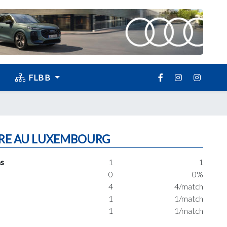
FLBB
RE AU LUXEMBOURG
s
1
1
0
0%
4
4/match
1
1/match
1
1/match