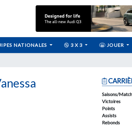
IPES NATIONALES
3 X 3
JOUER
anessa
CARRIÈ
Saisons/Match
Victoires
Points
Assists
Rebonds