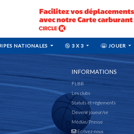
IPES NATIONALES
3 X 3
JOUER
INFORMATIONS
FLBB
Les clubs
Statuts et réglements
Devenir joueur/se
Médias/Presse
Ecrivez-nous