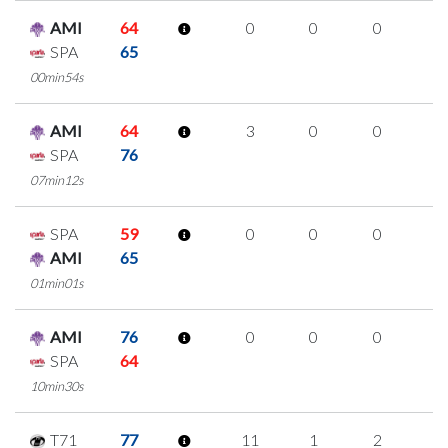
AMI
64
0
0
0
0
SPA
65
00min54s
AMI
64
3
0
0
1
SPA
76
07min12s
SPA
59
0
0
0
0
AMI
65
01min01s
AMI
76
0
0
0
0
SPA
64
10min30s
T71
77
11
1
2
2