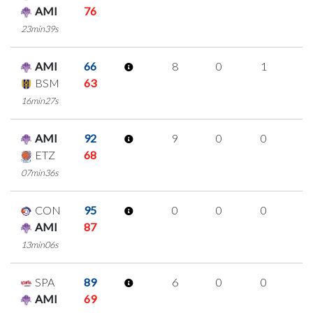
AMI
76
23min39s
AMI
66
8
0
1
2
BSM
63
16min27s
AMI
92
9
0
0
3
ETZ
68
07min36s
CON
95
0
0
0
0
AMI
87
13min06s
SPA
89
6
0
0
2
AMI
69