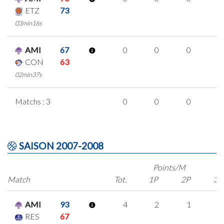
ETZ
73
03min16s
AMI
67
0
0
0
0
CON
63
02min37s
Matchs : 3
0
0
0
0
SAISON 2007-2008
Points/M
Match
Tot.
1P
2P
3P
AMI
93
4
2
1
0
RES
67