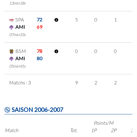
13min18s
SPA
72
5
0
1
1
AMI
69
07min33s
BSM
78
0
0
0
0
AMI
80
05min45s
Matchs : 3
9
2
2
1
SAISON 2006-2007
Points/M
Match
Tot.
1P
2P
3P