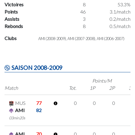
Victoires
8
53.3%
Points
46
3.1/match
Assists
3
0.2/match
Rebonds
8
0.5/match
Clubs
AMI (2008-2009), AMI (2007-2008), AMI (2006-2007)
SAISON 2008-2009
Points/M
Match
Tot.
1P
2P
3P
MUS
77
0
0
0
0
AMI
82
03min20s
AMI
70
0
0
0
0