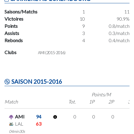
Saisons/Matchs
1
11
Victoires
10
90.9%
Points
9
0.8/match
Assists
3
0.3/match
Rebonds
4
0.4/match
Clubs
AMI (2015-2016)
SAISON 2015-2016
Points/M
Match
Tot.
1P
2P
3P
AMI
94
0
0
0
0
LAL
63
04min30s