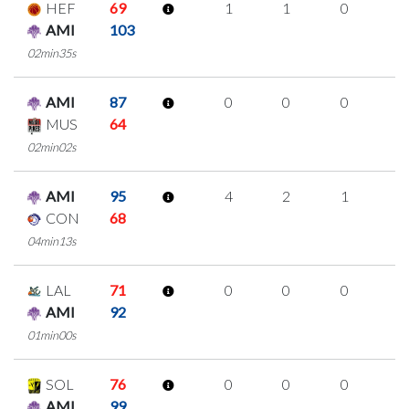
HEF
69
1
1
0
0
AMI
103
02min35s
AMI
87
0
0
0
0
MUS
64
02min02s
AMI
95
4
2
1
0
CON
68
04min13s
LAL
71
0
0
0
0
AMI
92
01min00s
SOL
76
0
0
0
0
AMI
99