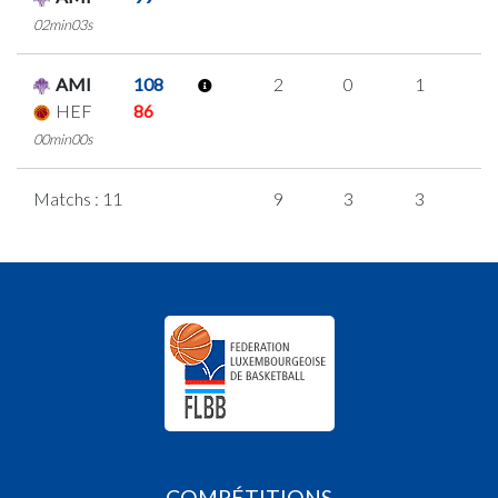
02min03s
AMI
108
2
0
1
0
HEF
86
00min00s
Matchs : 11
9
3
3
0
COMPÉTITIONS