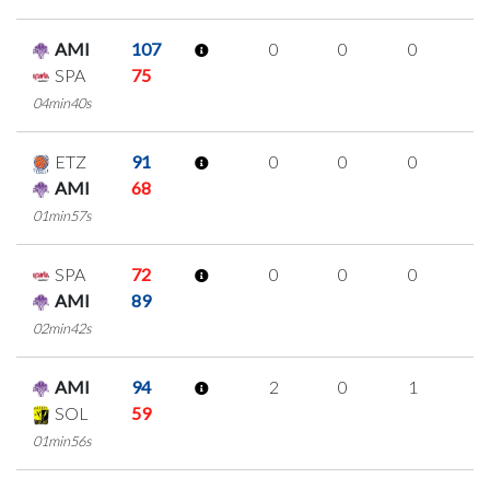
AMI
107
0
0
0
0
SPA
75
04min40s
ETZ
91
0
0
0
0
AMI
68
01min57s
SPA
72
0
0
0
0
AMI
89
02min42s
AMI
94
2
0
1
0
SOL
59
01min56s