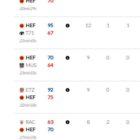
HEF
70
20min29s
HEF
95
12
1
1
T71
67
21min45s
HEF
70
9
0
0
MUS
64
23min55s
ETZ
92
9
0
0
HEF
75
32min18s
RAC
63
8
2
0
HEF
70
27min33s