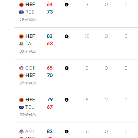
HEF
64
3
0
0
RES
73
19min00s
HEF
82
15
3
0
LAL
63
30min45s
CON
65
0
0
0
HEF
70
29min45s
HEF
79
5
2
0
TEL
67
24min52s
AMI
82
6
0
0