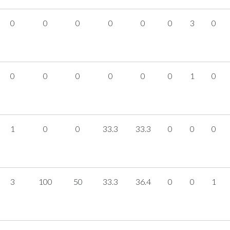
0
0
0
0
0
0
3
0
0
0
0
0
0
0
1
0
1
0
0
33.3
33.3
0
0
0
3
100
50
33.3
36.4
0
0
1