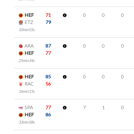
HEF
71
0
0
0
ETZ
79
10min55s
ARA
87
0
0
0
HEF
77
25min34s
HEF
85
0
0
0
RAC
56
16min15s
SPA
77
7
1
0
HEF
86
33min58s