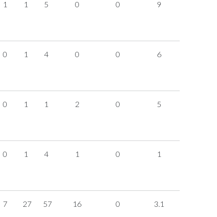
1
1
5
0
0
9
0
1
4
0
0
6
0
1
1
2
0
5
0
1
4
1
0
1
7
27
57
16
0
3.1