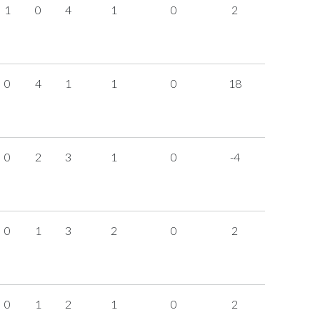
1
0
4
1
0
2
0
4
1
1
0
18
0
2
3
1
0
-4
0
1
3
2
0
2
0
1
2
1
0
2