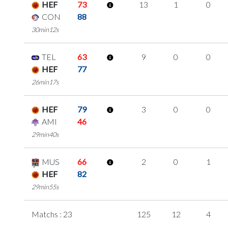
HEF
73
13
1
0
CON
88
30min12s
TEL
63
9
0
0
HEF
77
26min17s
HEF
79
3
0
0
AMI
46
29min40s
MUS
66
2
0
1
HEF
82
29min55s
Matchs : 23
125
12
4