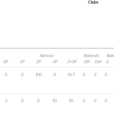
Clubs
Adresse
Rebonds
Ball
3P
1P
2P
3P
2+3P
Off
Def
G
0
0
100
0
16.7
0
3
0
2
0
0
50
50
0
0
0