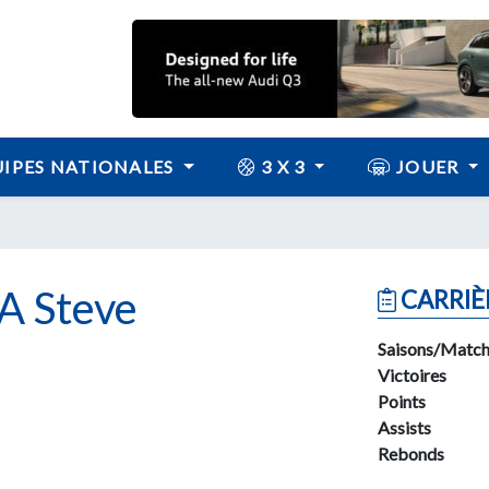
IPES NATIONALES
3 X 3
JOUER
 Steve
CARRIÈ
Saisons/Match
Victoires
Points
Assists
Rebonds