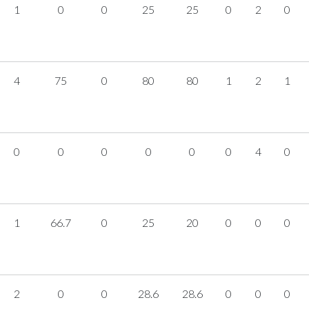
1
0
0
25
25
0
2
0
4
75
0
80
80
1
2
1
0
0
0
0
0
0
4
0
1
66.7
0
25
20
0
0
0
2
0
0
28.6
28.6
0
0
0