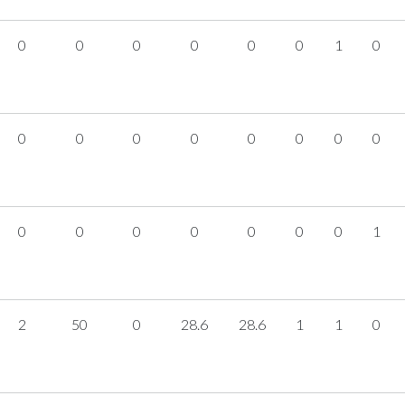
0
0
0
0
0
0
1
0
0
0
0
0
0
0
0
0
0
0
0
0
0
0
0
1
2
50
0
28.6
28.6
1
1
0