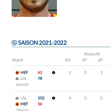
SAISON 2021-2022
Points/M
Match
Tot.
1P
2P
HEF
62
2
0
1
LAL
78
23min05s
LAL
102
6
0
0
HEF
56
23min36s