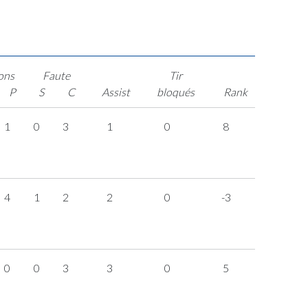
ons
Faute
Tir
P
S
C
Assist
bloqués
Rank
1
0
3
1
0
8
4
1
2
2
0
-3
0
0
3
3
0
5