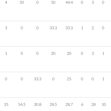
4
50
0
50
44.4
0
3
0
3
0
0
33.3
33.3
1
2
0
1
0
0
20
20
0
3
1
0
0
33.3
0
25
0
0
1
35
54.5
30.8
28.5
28.7
6
28
10