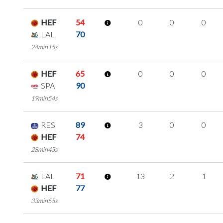
HEF
54
0
0
0
LAL
70
24min15s
HEF
65
0
0
0
SPA
90
19min54s
RES
89
3
0
0
HEF
74
28min45s
LAL
71
13
2
1
HEF
77
33min55s