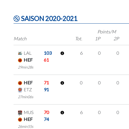
SAISON 2020-2021
Points/M
Match
Tot.
1P
2P
LAL
103
6
0
0
HEF
61
29min28s
HEF
71
0
0
0
ETZ
91
27min06s
MUS
70
6
0
0
HEF
74
26min55s