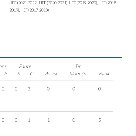
HEF (2021-2022), HEF (2020-2021), HEF (2019-2020), HEF (2018-
2019), HEF (2017-2018)
ons
Faute
Tir
P
S
C
Assist
bloqués
Rank
0
0
3
0
0
0
0
0
1
1
0
5