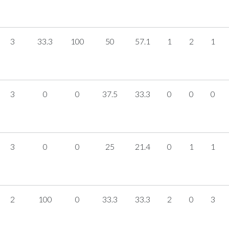
3
33.3
100
50
57.1
1
2
1
3
0
0
37.5
33.3
0
0
0
3
0
0
25
21.4
0
1
1
2
100
0
33.3
33.3
2
0
3