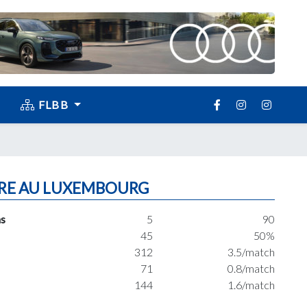
FLBB
RE AU LUXEMBOURG
s
5
90
45
50%
312
3.5/match
71
0.8/match
144
1.6/match