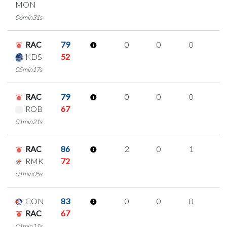
MON
06min31s
RAC
79
0
0
0
0
KDS
52
05min17s
RAC
79
0
0
0
0
ROB
67
01min21s
RAC
86
2
0
1
0
RMK
72
01min05s
CON
83
0
0
0
0
RAC
67
01min11s