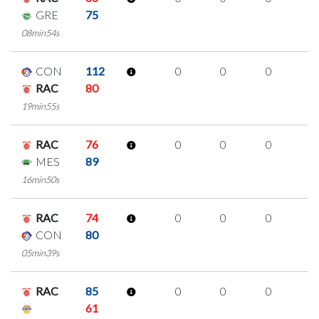
GRE
75
08min54s
CON
112
0
0
0
0
RAC
80
19min55s
RAC
76
0
0
0
0
MES
89
16min50s
RAC
74
0
0
0
0
CON
80
05min39s
RAC
85
0
0
0
0
61