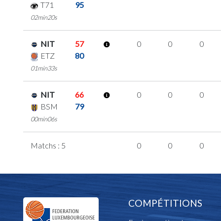
T71
95
02min20s
NIT
57
0
0
0
ETZ
80
01min33s
NIT
66
0
0
0
BSM
79
00min06s
Matchs : 5
0
0
0
COMPÉTITIONS