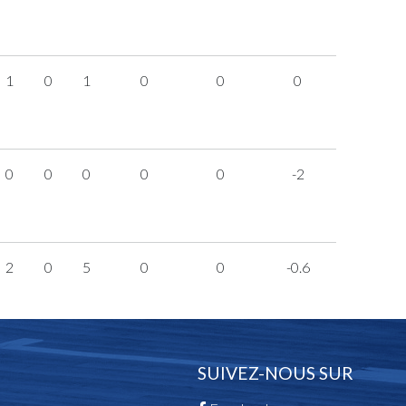
1
0
1
0
0
0
0
0
0
0
0
-2
2
0
5
0
0
-0.6
SUIVEZ-NOUS SUR