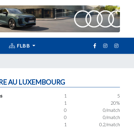
FLBB
RE AU LUXEMBOURG
s
1
5
1
20%
0
0/match
0
0/match
1
0.2/match