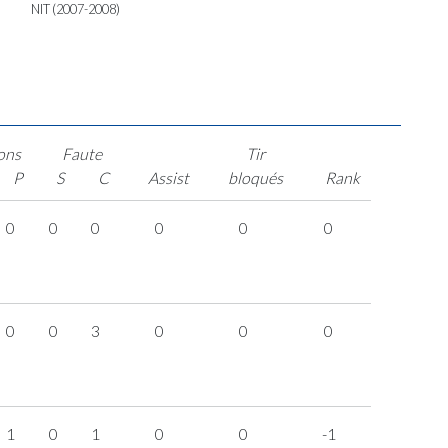
NIT (2007-2008)
ons
Faute
Tir
P
S
C
Assist
bloqués
Rank
0
0
0
0
0
0
0
0
3
0
0
0
1
0
1
0
0
-1