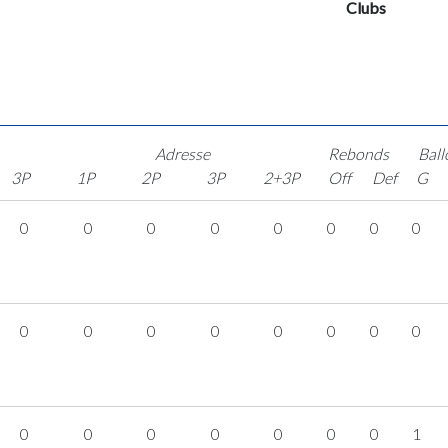
Clubs
Adresse
Rebonds
Ball
3P
1P
2P
3P
2+3P
Off
Def
G
0
0
0
0
0
0
0
0
0
0
0
0
0
0
0
0
0
0
0
0
0
0
0
1