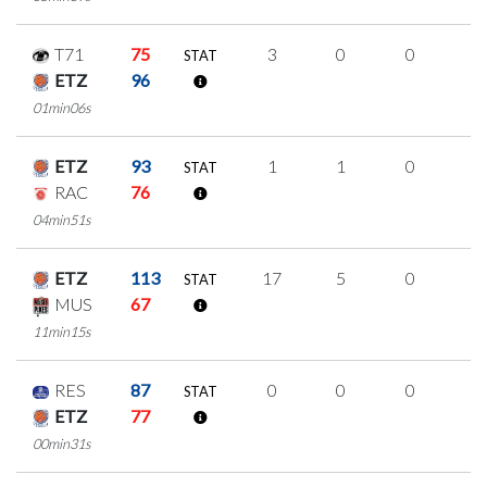
T71
75
3
0
0
1
STAT
ETZ
96
01min06s
ETZ
93
1
1
0
0
STAT
RAC
76
04min51s
ETZ
113
17
5
0
4
STAT
MUS
67
11min15s
RES
87
0
0
0
0
STAT
ETZ
77
00min31s