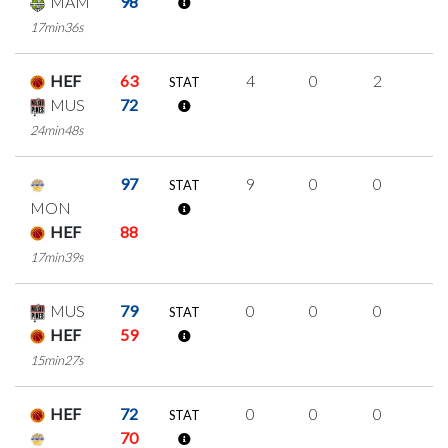
MAM
98
17min36s
HEF
63
4
0
2
0
STAT
MUS
72
24min48s
97
9
0
0
3
STAT
MON
HEF
88
17min39s
MUS
79
0
0
0
0
STAT
HEF
59
15min27s
HEF
72
0
0
0
0
STAT
70