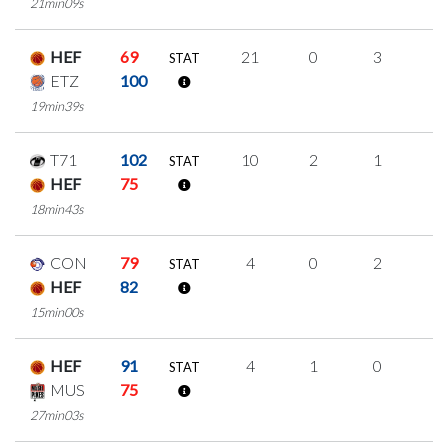
21min09s
HEF
69
21
0
3
5
STAT
ETZ
100
19min39s
T71
102
10
2
1
2
STAT
HEF
75
18min43s
CON
79
4
0
2
0
STAT
HEF
82
15min00s
HEF
91
4
1
0
1
STAT
MUS
75
27min03s