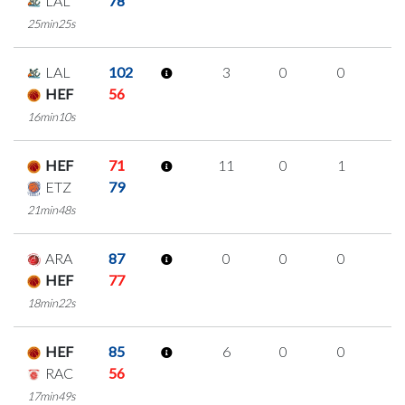
LAL
78
25min25s
LAL
102
3
0
0
1
HEF
56
16min10s
HEF
71
11
0
1
3
ETZ
79
21min48s
ARA
87
0
0
0
0
HEF
77
18min22s
HEF
85
6
0
0
2
RAC
56
17min49s