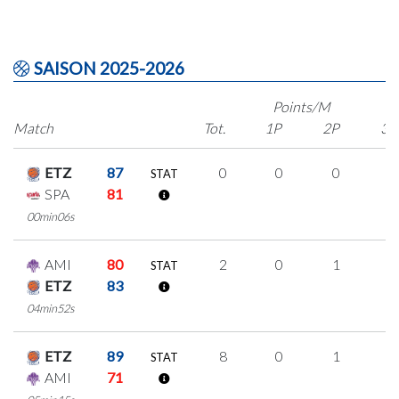
SAISON 2025-2026
Points/M
Match
Tot.
1P
2P
3P
ETZ
87
0
0
0
0
STAT
SPA
81
00min06s
AMI
80
2
0
1
0
STAT
ETZ
83
04min52s
ETZ
89
8
0
1
2
STAT
AMI
71