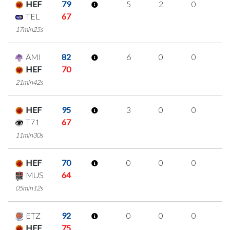
HEF
79
5
2
0
1
TEL
67
17min25s
AMI
82
6
0
0
2
HEF
70
21min42s
HEF
95
3
0
0
1
T71
67
11min30s
HEF
70
0
0
0
0
MUS
64
05min12s
ETZ
92
0
0
0
0
HEF
75