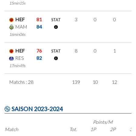
15min15s
HEF
81
3
0
0
1
STAT
MAM
84
16min06s
HEF
76
8
0
1
2
STAT
RES
82
17min49s
Matchs : 28
139
10
12
3
SAISON 2023-2024
Points/M
Match
Tot.
1P
2P
3P