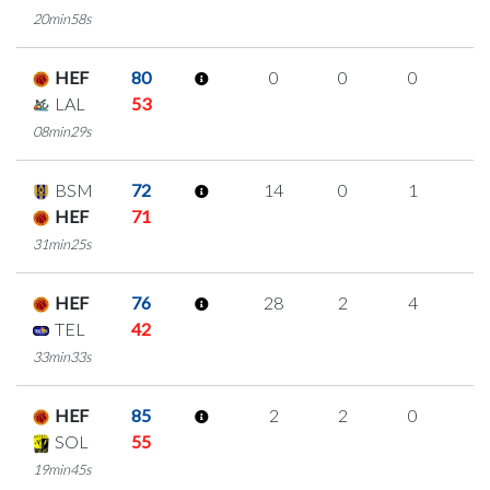
20min58s
HEF
80
0
0
0
0
LAL
53
08min29s
BSM
72
14
0
1
4
HEF
71
31min25s
HEF
76
28
2
4
6
TEL
42
33min33s
HEF
85
2
2
0
0
SOL
55
19min45s