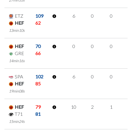
ETZ
109
6
0
0
2
HEF
62
13min10s
HEF
70
0
0
0
0
GRE
66
14min16s
SPA
102
6
0
0
2
HEF
85
19min08s
HEF
79
10
2
1
2
T71
81
15min24s