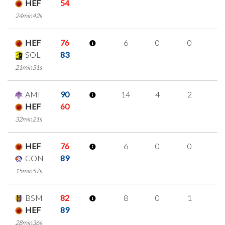
HEF
54
24min42s
HEF
76
6
0
0
2
SOL
83
21min31s
AMI
90
14
4
2
2
HEF
60
32min21s
HEF
76
6
0
0
2
CON
89
15min57s
BSM
82
8
0
1
2
HEF
89
28min36s