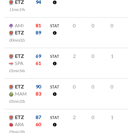
ETZ
94
11min19s
AMI
81
0
0
0
0
STAT
ETZ
89
00min02s
ETZ
69
2
0
1
0
STAT
SPA
61
01min54s
ETZ
90
0
0
0
0
STAT
MAM
83
05min33s
ETZ
87
2
0
1
0
STAT
ARA
60
05min39s