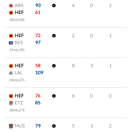
ARA
93
4
0
2
0
HEF
61
18min49s
HEF
72
2
0
1
0
RES
97
15min39s
HEF
58
8
3
1
1
LAL
109
24min37s
HEF
76
6
0
0
2
ETZ
85
28min27s
MUS
79
5
1
2
0