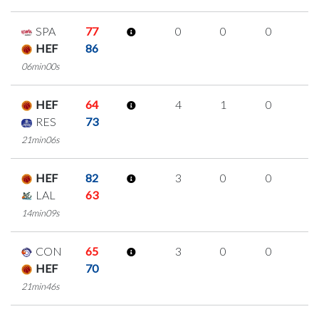
SPA
77
0
0
0
0
HEF
86
06min00s
HEF
64
4
1
0
1
RES
73
21min06s
HEF
82
3
0
0
1
LAL
63
14min09s
CON
65
3
0
0
1
HEF
70
21min46s