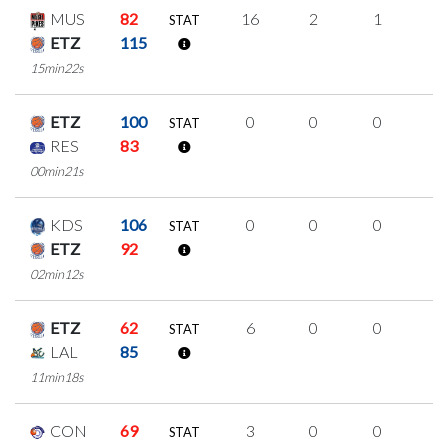
MUS
82
16
2
1
4
STAT
ETZ
115
15min22s
ETZ
100
0
0
0
0
STAT
RES
83
00min21s
KDS
106
0
0
0
0
STAT
ETZ
92
02min12s
ETZ
62
6
0
0
2
STAT
LAL
85
11min18s
CON
69
3
0
0
1
STAT