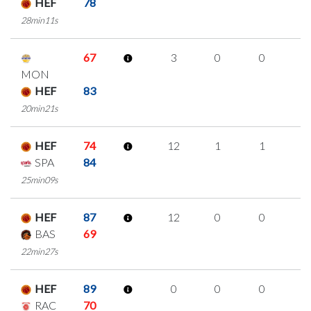
HEF
78
28min11s
67
3
0
0
1
MON
HEF
83
20min21s
HEF
74
12
1
1
3
SPA
84
25min09s
HEF
87
12
0
0
4
BAS
69
22min27s
HEF
89
0
0
0
0
RAC
70