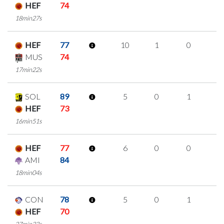
HEF
74
18min27s
HEF
77
10
1
0
3
MUS
74
17min22s
SOL
89
5
0
1
1
HEF
73
16min51s
HEF
77
6
0
0
2
AMI
84
18min04s
CON
78
5
0
1
1
HEF
70
27min33s