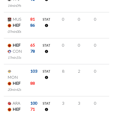
14min09s
MUS
81
0
0
0
0
STAT
HEF
86
07min00s
HEF
65
0
0
0
0
STAT
CON
78
17min31s
103
8
2
0
2
STAT
MON
HEF
88
20min42s
ARA
100
3
3
0
0
STAT
HEF
71