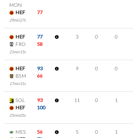
MON
HEF
77
29min27s
HEF
77
3
0
0
1
FRO
58
21min15s
HEF
93
9
0
0
3
BSM
66
17min31s
SOL
93
11
0
1
3
HEF
100
25min05s
MES
56
5
0
1
1