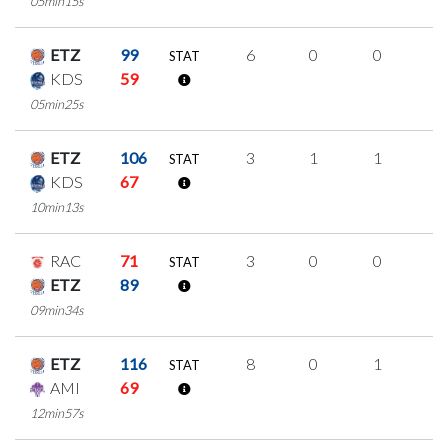
05min15s
ETZ
99
6
0
0
2
STAT
KDS
59
05min25s
ETZ
106
3
1
1
0
STAT
KDS
67
10min13s
RAC
71
3
0
0
1
STAT
ETZ
89
09min34s
ETZ
116
8
0
1
2
STAT
AMI
69
12min57s