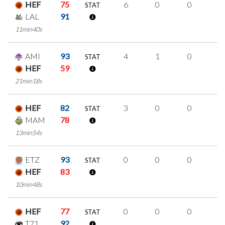
HEF
75
6
0
0
2
STAT
LAL
91
11min40s
AMI
93
4
1
0
1
STAT
HEF
59
21min18s
HEF
82
3
0
0
1
STAT
MAM
78
13min54s
ETZ
93
0
0
0
0
STAT
HEF
83
10min48s
HEF
77
0
0
0
0
STAT
T71
92