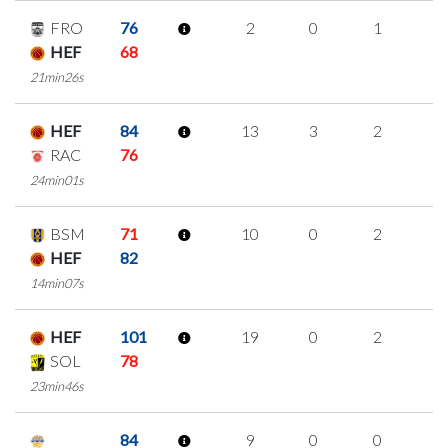
FRO
76
2
0
1
0
HEF
68
21min26s
HEF
84
13
3
2
2
RAC
76
24min01s
BSM
71
10
0
2
2
HEF
82
14min07s
HEF
101
19
0
2
5
SOL
78
23min46s
84
9
0
0
3