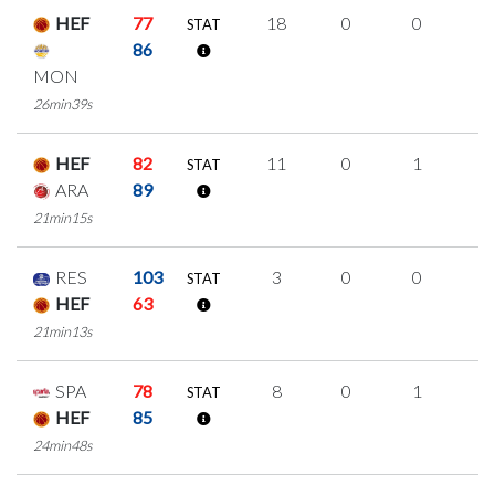
HEF
77
18
0
0
6
STAT
86
MON
26min39s
HEF
82
11
0
1
3
STAT
ARA
89
21min15s
RES
103
3
0
0
1
STAT
HEF
63
21min13s
SPA
78
8
0
1
2
STAT
HEF
85
24min48s