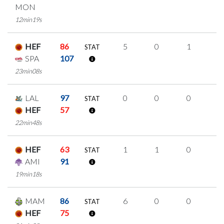
MON
12min19s
HEF
86
5
0
1
1
STAT
SPA
107
23min08s
LAL
97
0
0
0
0
STAT
HEF
57
22min48s
HEF
63
1
1
0
0
STAT
AMI
91
19min18s
MAM
86
6
0
0
2
STAT
HEF
75