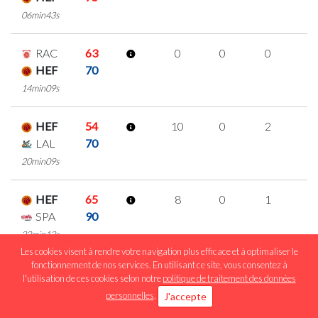
06min43s
RAC
63
0
0
0
0
HEF
70
14min09s
HEF
54
10
0
2
2
LAL
70
20min09s
HEF
65
8
0
1
2
SPA
90
23min13s
Les cookies visent à rendre votre navigation plus efficace et à optimaliser le
fonctionnement de nos services. En utilisant ce site, vous consentez à
RES
89
0
0
0
0
l'utilisation de ces cookies selon notre
politique de traitement des données
HEF
74
personnelles
.
J'accepte
23min09s