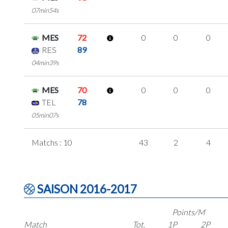
07min54s
MES
72
0
0
0
RES
89
04min39s
MES
70
0
0
0
TEL
78
05min07s
Matchs : 10
43
2
4
SAISON 2016-2017
Points/M
Match
Tot.
1P
2P