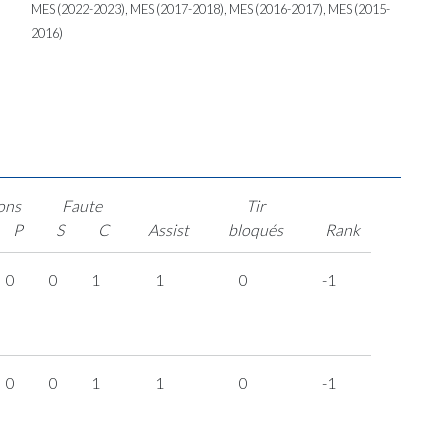
MES (2022-2023), MES (2017-2018), MES (2016-2017), MES (2015-
2016)
ons
Faute
Tir
P
S
C
Assist
bloqués
Rank
0
0
1
1
0
-1
0
0
1
1
0
-1