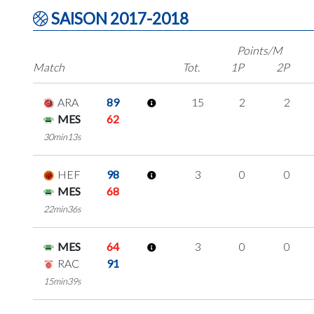
SAISON 2017-2018
Points/M
Match
Tot.
1P
2P
ARA
89
15
2
2
MES
62
30min13s
HEF
98
3
0
0
MES
68
22min36s
MES
64
3
0
0
RAC
91
15min39s