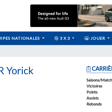
IPES NATIONALES
3 X 3
JOUER
 Yorick
CARRIÈ
Saisons/Match
Victoires
Points
Assists
Rebonds