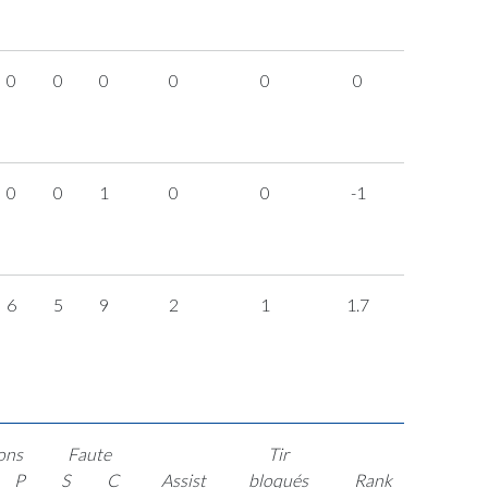
0
0
0
0
0
0
0
0
1
0
0
-1
6
5
9
2
1
1.7
ons
Faute
Tir
P
S
C
Assist
bloqués
Rank