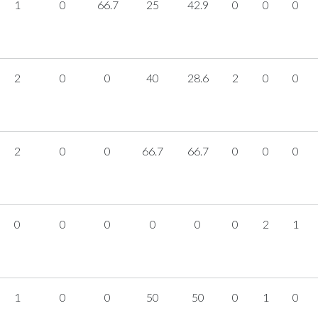
1
0
66.7
25
42.9
0
0
0
2
0
0
40
28.6
2
0
0
2
0
0
66.7
66.7
0
0
0
0
0
0
0
0
0
2
1
1
0
0
50
50
0
1
0