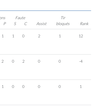
ons
Faute
Tir
P
S
C
Assist
bloqués
Rank
1
1
0
2
1
12
2
0
2
0
0
-4
1
0
0
0
0
1