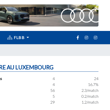
FLBB
RE AU LUXEMBOURG
s
4
24
4
16.7%
56
2.3/match
5
0.2/match
29
1.2/match