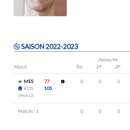
SAISON 2022-2023
Points/M
Match
Tot.
1P
2P
MES
77
0
0
0
KDS
105
09min12s
Matchs : 1
0
0
0