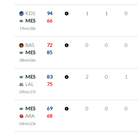
KDS
94
1
1
0
MES
66
19min58s
BAS
72
0
0
0
MES
85
08min06s
MES
83
2
0
1
LAL
75
09min37s
MES
69
0
0
0
ARA
68
04min23s