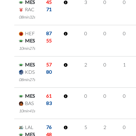
MES
45
3
0
0
RAC
71
08min32s
HEF
87
0
0
0
MES
55
10min27s
MES
57
2
0
1
KDS
80
08min27s
MES
61
0
0
0
BAS
83
10min41s
LAL
76
5
2
0
MES
48