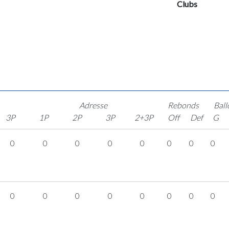
Clubs
Adresse
Rebonds
Ball
3P
1P
2P
3P
2+3P
Off
Def
G
0
0
0
0
0
0
0
0
0
0
0
0
0
0
0
0