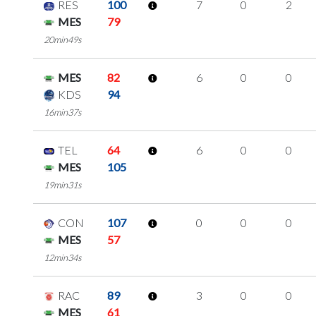
RES
100
7
0
2
MES
79
20min49s
MES
82
6
0
0
KDS
94
16min37s
TEL
64
6
0
0
MES
105
19min31s
CON
107
0
0
0
MES
57
12min34s
RAC
89
3
0
0
MES
61