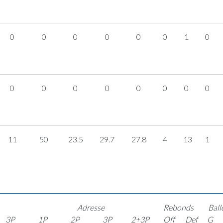
0
0
0
0
0
0
1
0
0
0
0
0
0
0
0
0
11
50
23.5
29.7
27.8
4
13
1
Adresse
Rebonds
Ball
3P
1P
2P
3P
2+3P
Off
Def
G