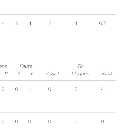
4
6
4
2
1
0.7
ons
Faute
Tir
P
S
C
Assist
bloqués
Rank
0
0
1
0
0
-1
0
0
0
0
0
0