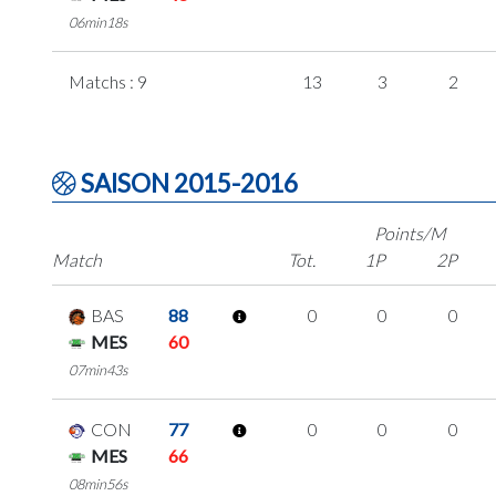
06min18s
Matchs : 9
13
3
2
SAISON 2015-2016
Points/M
Match
Tot.
1P
2P
BAS
88
0
0
0
MES
60
07min43s
CON
77
0
0
0
MES
66
08min56s