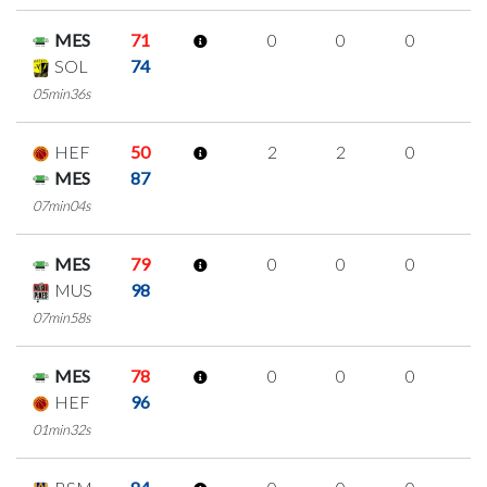
MES
71
0
0
0
0
SOL
74
05min36s
HEF
50
2
2
0
0
MES
87
07min04s
MES
79
0
0
0
0
MUS
98
07min58s
MES
78
0
0
0
0
HEF
96
01min32s