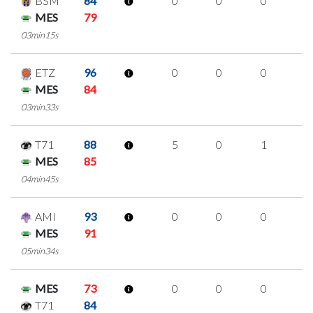
BSM
84
0
0
0
0
MES
79
03min15s
ETZ
96
0
0
0
0
MES
84
03min33s
T71
88
5
0
1
1
MES
85
04min45s
AMI
93
0
0
0
0
MES
91
05min34s
MES
73
0
0
0
0
T71
84