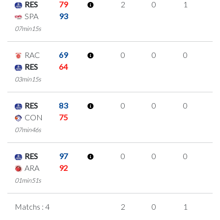
RES
79
2
0
1
0
SPA
93
07min15s
RAC
69
0
0
0
0
RES
64
03min15s
RES
83
0
0
0
0
CON
75
07min46s
RES
97
0
0
0
0
ARA
92
01min51s
Matchs : 4
2
0
1
0