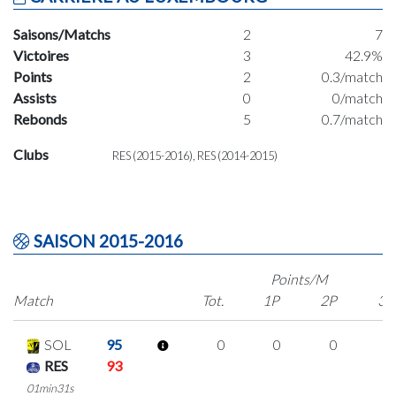
Saisons/Matchs
2
7
Victoires
3
42.9%
Points
2
0.3/match
Assists
0
0/match
Rebonds
5
0.7/match
Clubs
RES (2015-2016), RES (2014-2015)
SAISON 2015-2016
Points/M
Match
Tot.
1P
2P
3P
SOL
95
0
0
0
0
RES
93
01min31s