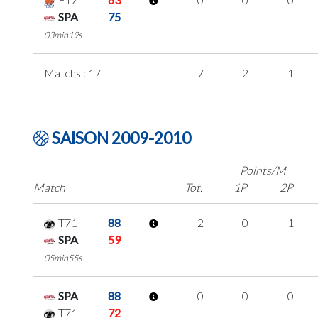
SPA
75
03min19s
Matchs : 17
7
2
1
SAISON 2009-2010
Points/M
Match
Tot.
1P
2P
T71
88
2
0
1
SPA
59
05min55s
SPA
88
0
0
0
T71
72