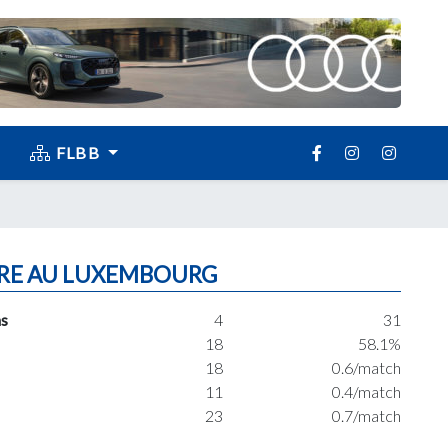
FLBB
RE AU LUXEMBOURG
s
4
31
18
58.1%
18
0.6/match
11
0.4/match
23
0.7/match