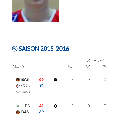
SAISON 2015-2016
Points/M
Match
Tot.
1P
2P
BAS
66
3
0
0
CON
94
07min27s
MES
41
3
0
0
BAS
69