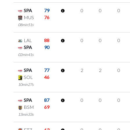
SPA
79
0
0
0
MUS
76
08min51s
LAL
88
0
0
0
SPA
90
02min41s
SPA
77
2
2
0
SOL
46
10min27s
SPA
87
0
0
0
BSM
69
13min33s
ETZ
63
0
0
0