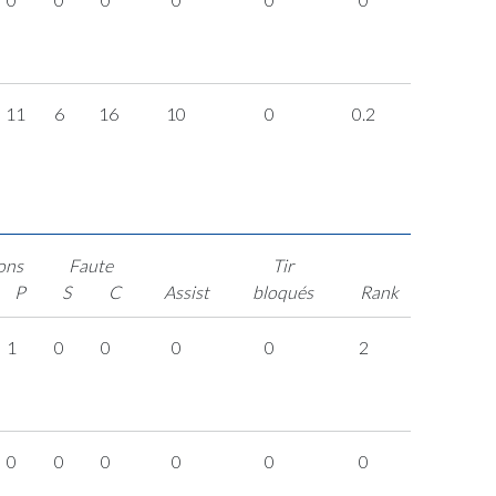
11
6
16
10
0
0.2
ons
Faute
Tir
P
S
C
Assist
bloqués
Rank
1
0
0
0
0
2
0
0
0
0
0
0