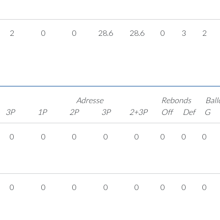
2
0
0
28.6
28.6
0
3
2
Adresse
Rebonds
Ball
3P
1P
2P
3P
2+3P
Off
Def
G
0
0
0
0
0
0
0
0
0
0
0
0
0
0
0
0