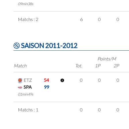
09min38s
Matchs : 2
6
0
0
SAISON 2011-2012
Points/M
Match
Tot.
1P
2P
ETZ
54
0
0
0
SPA
99
01min49s
Matchs : 1
0
0
0