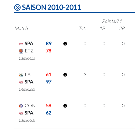
SAISON 2010-2011
Points/M
Match
Tot.
1P
2P
SPA
89
0
0
0
ETZ
78
01min45s
LAL
61
3
0
0
SPA
97
04min28s
CON
58
0
0
0
SPA
62
01min40s