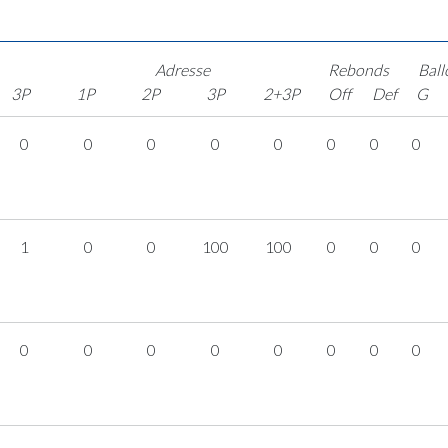
Adresse
Rebonds
Ball
3P
1P
2P
3P
2+3P
Off
Def
G
0
0
0
0
0
0
0
0
1
0
0
100
100
0
0
0
0
0
0
0
0
0
0
0