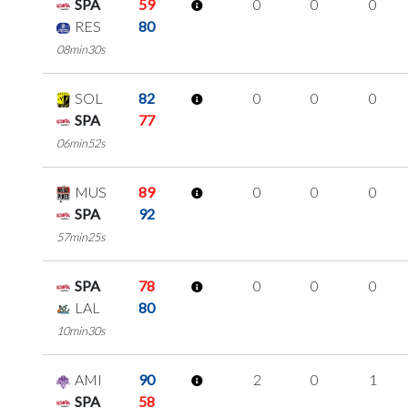
SPA
59
0
0
0
RES
80
08min30s
SOL
82
0
0
0
SPA
77
06min52s
MUS
89
0
0
0
SPA
92
57min25s
SPA
78
0
0
0
LAL
80
10min30s
AMI
90
2
0
1
SPA
58