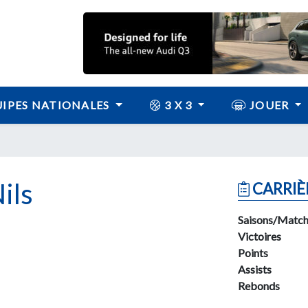
IPES NATIONALES
3 X 3
JOUER
ils
CARRIÈ
Saisons/Match
Victoires
Points
Assists
Rebonds