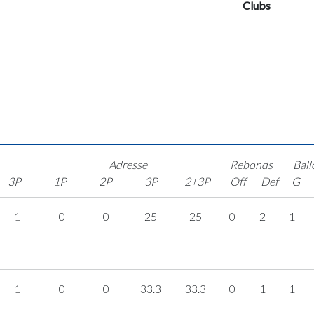
Clubs
Adresse
Rebonds
Ball
3P
1P
2P
3P
2+3P
Off
Def
G
1
0
0
25
25
0
2
1
1
0
0
33.3
33.3
0
1
1