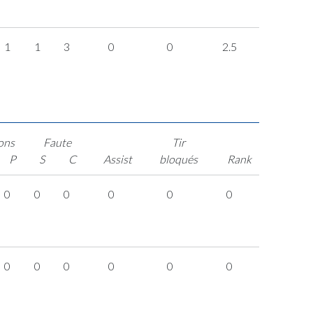
1
1
3
0
0
2.5
ons
Faute
Tir
P
S
C
Assist
bloqués
Rank
0
0
0
0
0
0
0
0
0
0
0
0