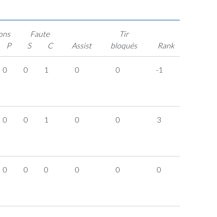
ons
Faute
Tir
P
S
C
Assist
bloqués
Rank
0
0
1
0
0
-1
0
0
1
0
0
3
0
0
0
0
0
0