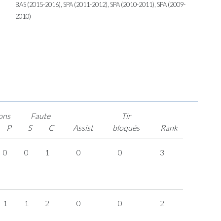
BAS (2015-2016), SPA (2011-2012), SPA (2010-2011), SPA (2009-
2010)
ons
Faute
Tir
P
S
C
Assist
bloqués
Rank
0
0
1
0
0
3
1
1
2
0
0
2