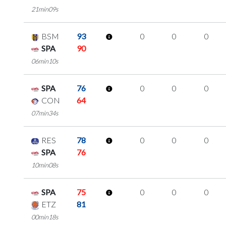
21min09s
BSM
93
0
0
0
SPA
90
06min10s
SPA
76
0
0
0
CON
64
07min34s
RES
78
0
0
0
SPA
76
10min08s
SPA
75
0
0
0
ETZ
81
00min18s