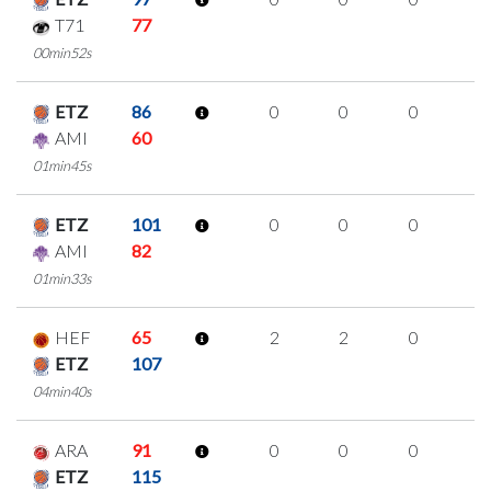
T71
77
00min52s
ETZ
86
0
0
0
0
AMI
60
01min45s
ETZ
101
0
0
0
0
AMI
82
01min33s
HEF
65
2
2
0
0
ETZ
107
04min40s
ARA
91
0
0
0
0
ETZ
115