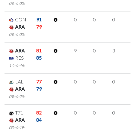
09min03s
CON
91
0
0
0
0
ARA
79
09min03s
ARA
81
9
0
3
1
RES
85
14min46s
LAL
77
0
0
0
0
ARA
79
09min25s
T71
82
0
0
0
0
ARA
84
03min19s