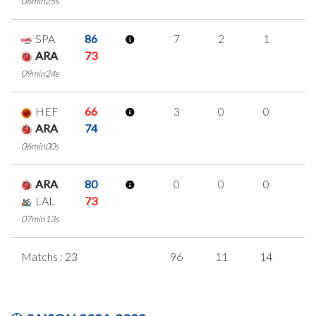
06min25s
SPA
86
7
2
1
1
ARA
73
09min24s
HEF
66
3
0
0
1
ARA
74
06min00s
ARA
80
0
0
0
0
LAL
73
07min13s
Matchs : 23
96
11
14
1