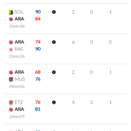
SOL
90
2
0
1
0
ARA
84
15min15s
ARA
74
6
0
0
2
RAC
90
21min52s
ARA
68
2
0
1
0
MUS
76
04min55s
ETZ
76
4
2
1
0
ARA
81
12min27s