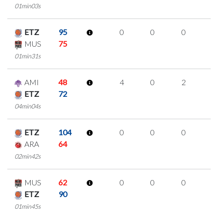
01min03s
ETZ
95
0
0
0
0
MUS
75
01min31s
AMI
48
4
0
2
0
ETZ
72
04min04s
ETZ
104
0
0
0
0
ARA
64
02min42s
MUS
62
0
0
0
0
ETZ
90
01min45s