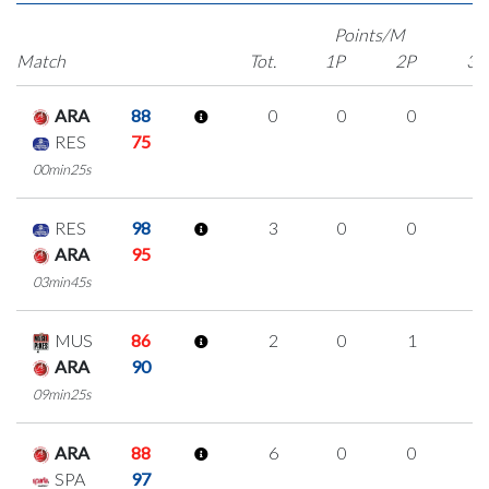
Points/M
Match
Tot.
1P
2P
3P
ARA
88
0
0
0
0
RES
75
00min25s
RES
98
3
0
0
1
ARA
95
03min45s
MUS
86
2
0
1
0
ARA
90
09min25s
ARA
88
6
0
0
2
SPA
97