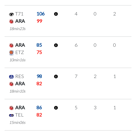
T71
106
4
0
2
0
ARA
99
18min23s
ARA
85
6
0
0
2
ETZ
75
10min16s
RES
98
7
2
1
1
ARA
82
18min10s
ARA
86
5
3
1
0
TEL
82
15min06s