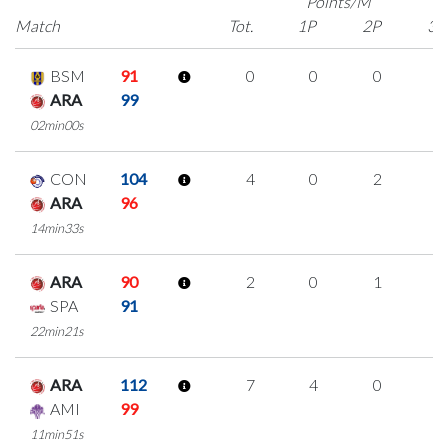
Points/M
Match
Tot.
1P
2P
3P
BSM
91
0
0
0
0
ARA
99
02min00s
CON
104
4
0
2
0
ARA
96
14min33s
ARA
90
2
0
1
0
SPA
91
22min21s
ARA
112
7
4
0
1
AMI
99
11min51s