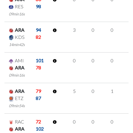
RES
98
09min16s
ARA
94
3
0
0
1
KDS
82
14min42s
AMI
101
0
0
0
0
ARA
78
09min16s
ARA
79
5
0
1
1
ETZ
87
09min54s
RAC
72
0
0
0
0
ARA
102