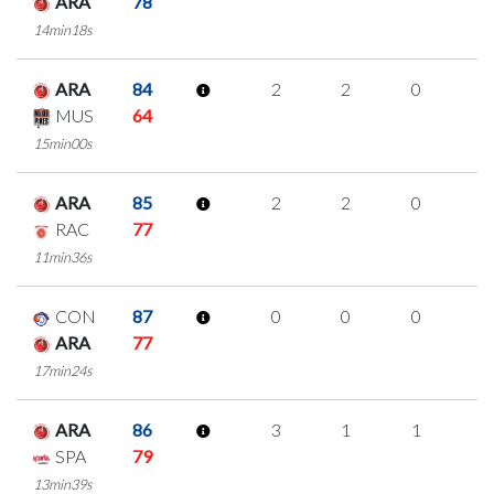
ARA
78
14min18s
ARA
84
2
2
0
0
MUS
64
15min00s
ARA
85
2
2
0
0
RAC
77
11min36s
CON
87
0
0
0
0
ARA
77
17min24s
ARA
86
3
1
1
0
SPA
79
13min39s