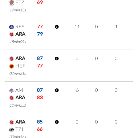
ETZ
69
12min13s
RES
77
11
0
1
3
ARA
79
18min09s
ARA
87
0
0
0
0
HEF
77
01min21s
AMI
87
6
0
0
2
ARA
83
11min33s
ARA
85
0
0
0
0
T71
66
00min56s