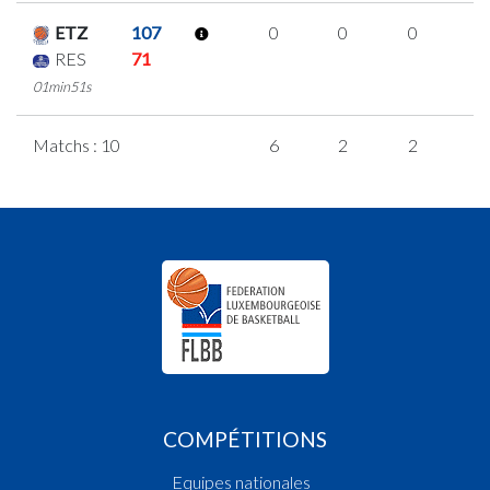
ETZ
107
0
0
0
0
RES
71
01min51s
Matchs : 10
6
2
2
0
COMPÉTITIONS
Equipes nationales