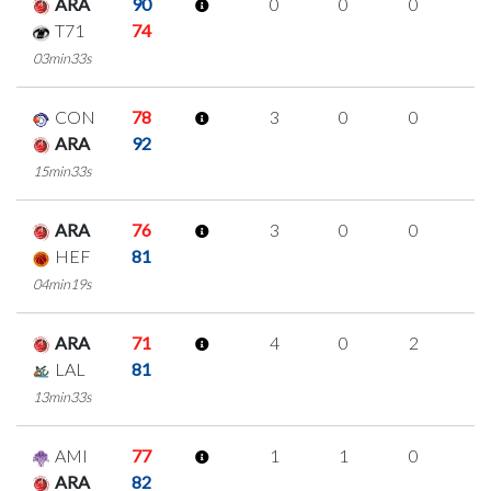
ARA
90
0
0
0
0
T71
74
03min33s
CON
78
3
0
0
1
ARA
92
15min33s
ARA
76
3
0
0
1
HEF
81
04min19s
ARA
71
4
0
2
0
LAL
81
13min33s
AMI
77
1
1
0
0
ARA
82