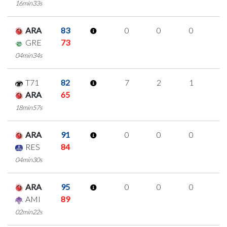
16min33s
ARA
83
0
0
0
0
GRE
73
04min34s
T71
82
7
2
1
1
ARA
65
18min57s
ARA
91
0
0
0
0
RES
84
04min30s
ARA
95
0
0
0
0
AMI
89
02min22s