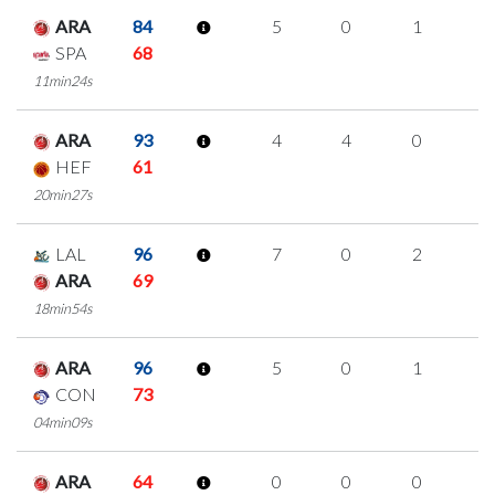
ARA
84
5
0
1
1
SPA
68
11min24s
ARA
93
4
4
0
0
HEF
61
20min27s
LAL
96
7
0
2
1
ARA
69
18min54s
ARA
96
5
0
1
1
CON
73
04min09s
ARA
64
0
0
0
0