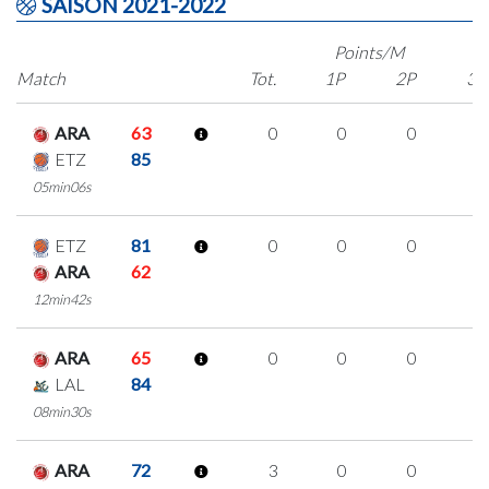
SAISON 2021-2022
Points/M
Match
Tot.
1P
2P
3P
ARA
63
0
0
0
0
ETZ
85
05min06s
ETZ
81
0
0
0
0
ARA
62
12min42s
ARA
65
0
0
0
0
LAL
84
08min30s
ARA
72
3
0
0
1