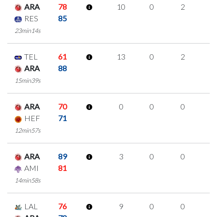
ARA
78
10
0
2
2
RES
85
23min14s
TEL
61
13
0
2
3
ARA
88
15min39s
ARA
70
0
0
0
0
HEF
71
12min57s
ARA
89
3
0
0
1
AMI
81
14min58s
LAL
76
9
0
0
3