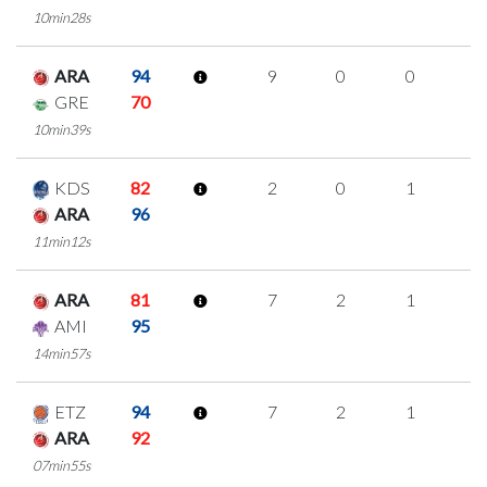
10min28s
ARA
94
9
0
0
3
GRE
70
10min39s
KDS
82
2
0
1
0
ARA
96
11min12s
ARA
81
7
2
1
1
AMI
95
14min57s
ETZ
94
7
2
1
1
ARA
92
07min55s