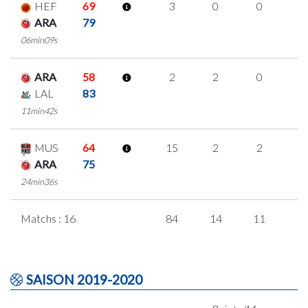
HEF
69
3
0
0
1
ARA
79
06min09s
ARA
58
2
2
0
0
LAL
83
11min42s
MUS
64
15
2
2
3
ARA
75
24min36s
Matchs : 16
84
14
11
1
SAISON 2019-2020