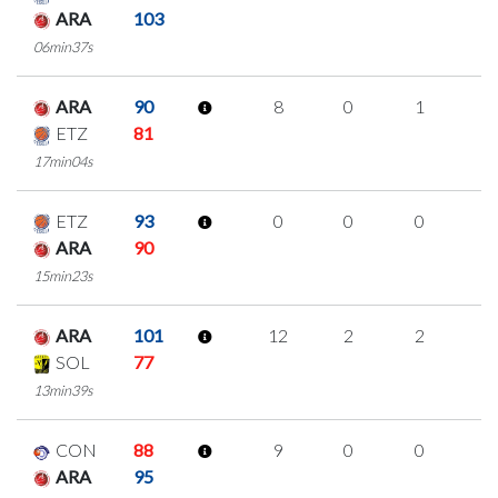
ARA
103
06min37s
ARA
90
8
0
1
2
ETZ
81
17min04s
ETZ
93
0
0
0
0
ARA
90
15min23s
ARA
101
12
2
2
2
SOL
77
13min39s
CON
88
9
0
0
3
ARA
95