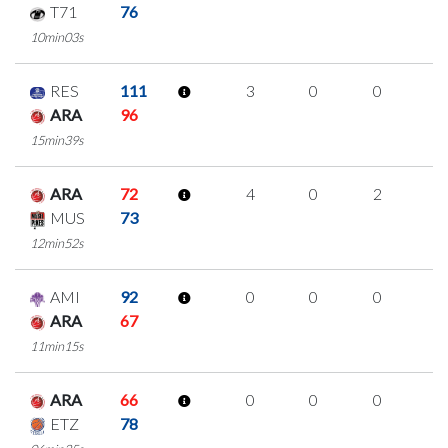
T71
76
10min03s
RES
111
3
0
0
1
ARA
96
15min39s
ARA
72
4
0
2
0
MUS
73
12min52s
AMI
92
0
0
0
0
ARA
67
11min15s
ARA
66
0
0
0
0
ETZ
78