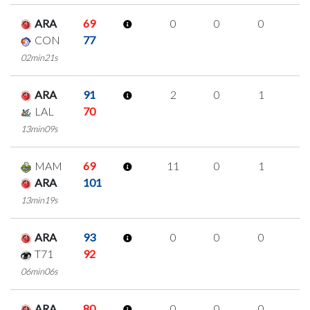
ARA
69
0
0
0
0
CON
77
02min21s
ARA
91
2
0
1
0
LAL
70
13min09s
MAM
69
11
0
1
3
ARA
101
13min19s
ARA
93
0
0
0
0
T71
92
06min06s
ARA
80
0
0
0
0