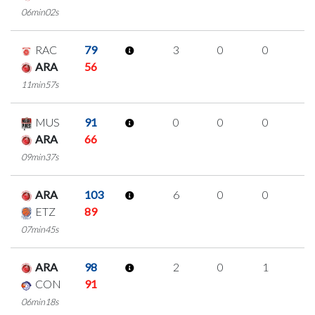
06min02s
RAC
79
3
0
0
1
ARA
56
11min57s
MUS
91
0
0
0
0
ARA
66
09min37s
ARA
103
6
0
0
2
ETZ
89
07min45s
ARA
98
2
0
1
0
CON
91
06min18s