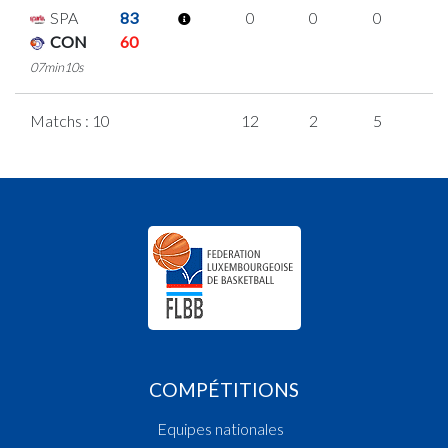
SPA
83
0
0
0
0
CON
60
07min10s
Matchs : 10
12
2
5
0
COMPÉTITIONS
Equipes nationales