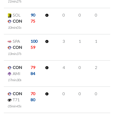
11min27s
SOL
90
0
0
0
0
CON
75
10min01s
SPA
100
3
1
1
0
CON
59
13min37s
CON
79
4
0
2
0
AMI
84
17min30s
CON
70
0
0
0
0
T71
80
05min45s