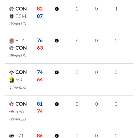
CON
82
2
0
1
0
BSM
87
06min17s
ETZ
76
4
0
2
0
CON
63
09min37s
CON
74
0
0
0
0
SOL
64
17min07s
CON
81
0
0
0
0
SPA
74
08min32s
T71
86
0
0
0
0