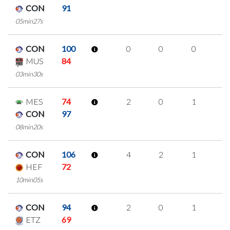
CON
91
05min27s
CON
100
0
0
0
0
MUS
84
03min30s
MES
74
2
0
1
0
CON
97
08min20s
CON
106
4
2
1
0
HEF
72
10min05s
CON
94
2
0
1
0
ETZ
69