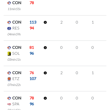
CON
78
11min55s
CON
113
2
0
1
0
RES
94
04min59s
CON
81
0
0
0
0
SOL
96
03min11s
CON
76
2
0
1
0
ETZ
107
07min22s
CON
78
0
0
0
0
SPA
96
01min51s