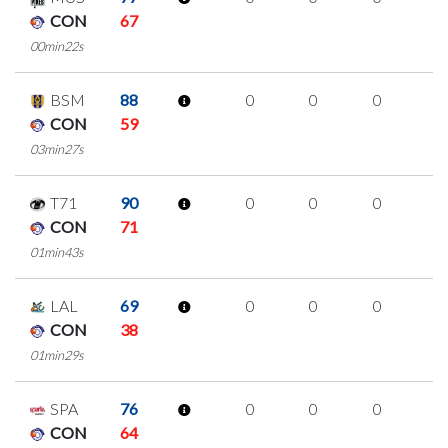
CON
67
00min22s
BSM
88
0
0
0
0
CON
59
03min27s
T71
90
0
0
0
0
CON
71
01min43s
LAL
69
0
0
0
0
CON
38
01min29s
SPA
76
0
0
0
0
CON
64