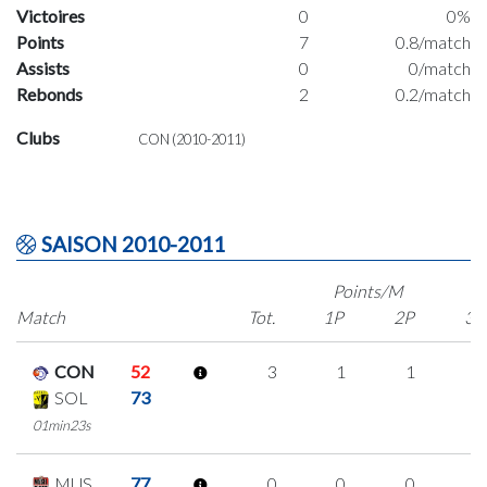
Victoires
0
0%
Points
7
0.8/match
Assists
0
0/match
Rebonds
2
0.2/match
Clubs
CON (2010-2011)
SAISON 2010-2011
Points/M
Match
Tot.
1P
2P
3P
CON
52
3
1
1
0
SOL
73
01min23s
MUS
77
0
0
0
0