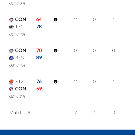
01min04s
CON
64
2
0
1
0
T71
78
01min43s
CON
70
0
0
0
0
RES
89
00min46s
ETZ
76
2
0
1
0
CON
59
02min24s
Matchs : 9
7
1
3
0