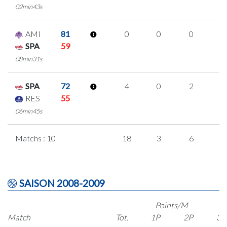
02min43s
AMI
81
0
0
0
0
SPA
59
08min31s
SPA
72
4
0
2
0
RES
55
06min45s
Matchs : 10
18
3
6
1
SAISON 2008-2009
Points/M
Match
Tot.
1P
2P
3P