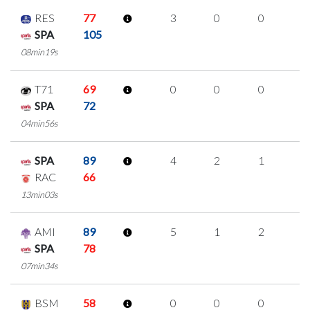
RES
77
3
0
0
1
SPA
105
08min19s
T71
69
0
0
0
0
SPA
72
04min56s
SPA
89
4
2
1
0
RAC
66
13min03s
AMI
89
5
1
2
0
SPA
78
07min34s
BSM
58
0
0
0
0