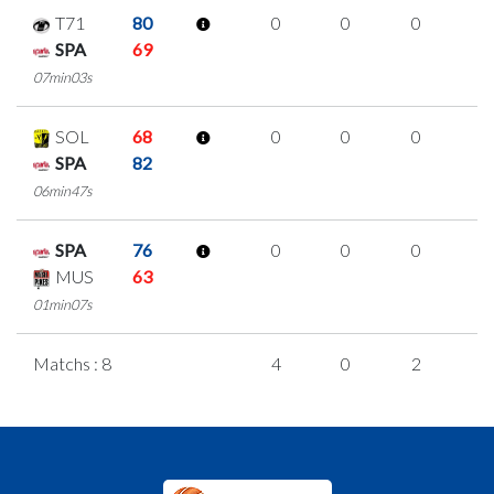
T71
80
0
0
0
0
SPA
69
07min03s
SOL
68
0
0
0
0
SPA
82
06min47s
SPA
76
0
0
0
0
MUS
63
01min07s
Matchs : 8
4
0
2
0