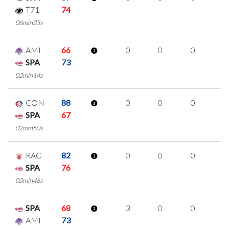
T71
74
06min25s
AMI
66
0
0
0
0
SPA
73
02min14s
CON
88
0
0
0
0
SPA
67
02min50s
RAC
82
0
0
0
0
SPA
76
02min46s
SPA
68
3
0
0
1
AMI
73