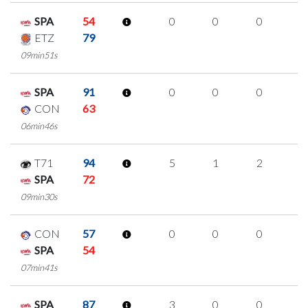
SPA
54
0
0
0
0
ETZ
79
09min51s
SPA
91
0
0
0
0
CON
63
06min46s
T71
94
5
1
2
0
SPA
72
09min30s
CON
57
0
0
0
0
SPA
54
07min41s
SPA
87
3
0
0
1