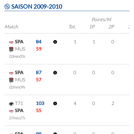
SAISON 2009-2010
Points/M
Match
Tot.
1P
2P
3P
SPA
84
1
1
0
0
MUS
59
03min05s
SPA
87
0
0
0
0
MUS
57
02min09s
T71
103
4
0
2
0
SPA
55
07min27s
SPA
88
0
0
0
0