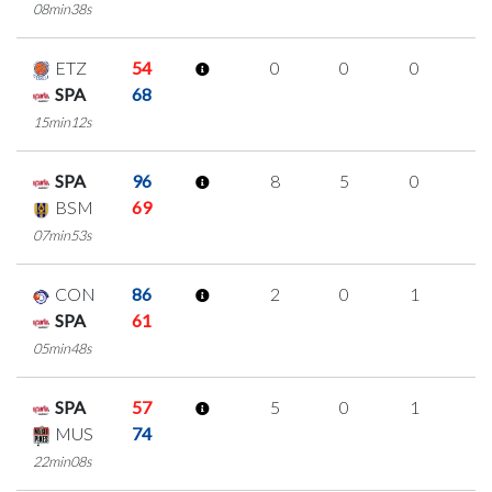
08min38s
ETZ
54
0
0
0
0
SPA
68
15min12s
SPA
96
8
5
0
1
BSM
69
07min53s
CON
86
2
0
1
0
SPA
61
05min48s
SPA
57
5
0
1
1
MUS
74
22min08s