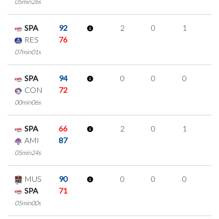
05min26s
SPA
92
2
0
1
0
RES
76
07min01s
SPA
94
0
0
0
0
CON
72
00min06s
SPA
66
2
0
1
0
AMI
87
05min24s
MUS
90
0
0
0
0
SPA
71
05min00s