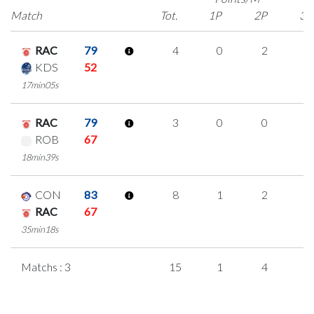
Match
Tot.
1P
2P
3P
RAC
79
4
0
2
0
KDS
52
17min05s
RAC
79
3
0
0
1
ROB
67
18min39s
CON
83
8
1
2
1
RAC
67
35min18s
Matchs : 3
15
1
4
2