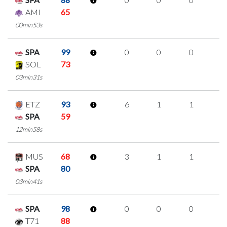
AMI
65
00min53s
SPA
99
0
0
0
0
SOL
73
03min31s
ETZ
93
6
1
1
1
SPA
59
12min58s
MUS
68
3
1
1
0
SPA
80
03min41s
SPA
98
0
0
0
0
T71
88