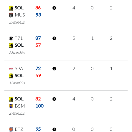
SOL
86
4
0
2
0
MUS
93
37min43s
T71
87
5
1
2
0
SOL
57
28min36s
SPA
72
2
0
1
0
SOL
59
13min02s
SOL
82
4
0
2
0
BSM
100
29min35s
ETZ
95
0
0
0
0