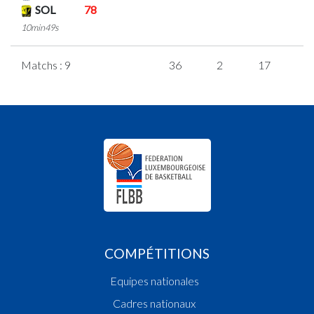
SOL
78
10min49s
Matchs : 9
36
2
17
0
COMPÉTITIONS
Equipes nationales
Cadres nationaux