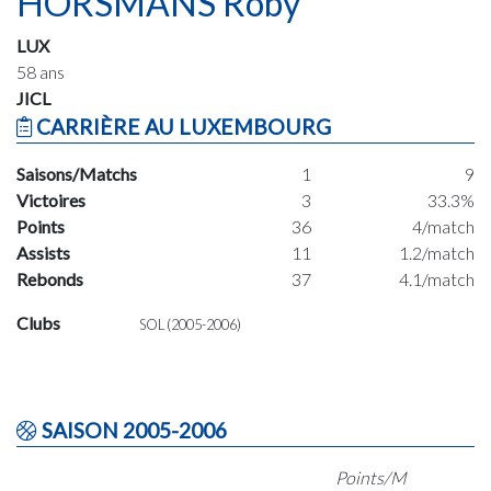
HORSMANS Roby
LUX
58 ans
JICL
CARRIÈRE AU LUXEMBOURG
Saisons/Matchs
1
9
Victoires
3
33.3%
Points
36
4/match
Assists
11
1.2/match
Rebonds
37
4.1/match
Clubs
SOL (2005-2006)
SAISON 2005-2006
Points/M