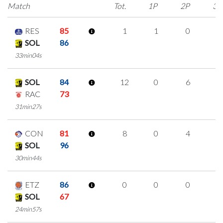
Match
Tot.
1P
2P
3P
RES
85
1
1
0
0
SOL
86
33min04s
SOL
84
12
0
6
0
RAC
73
31min27s
CON
81
8
0
4
0
SOL
96
30min44s
ETZ
86
0
0
0
0
SOL
67
24min57s