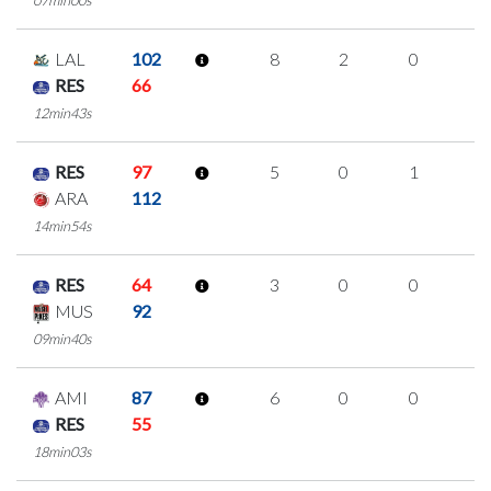
LAL
102
8
2
0
2
RES
66
12min43s
RES
97
5
0
1
1
ARA
112
14min54s
RES
64
3
0
0
1
MUS
92
09min40s
AMI
87
6
0
0
2
RES
55
18min03s