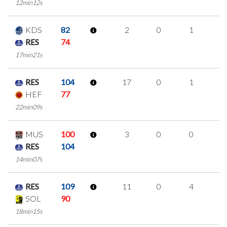
12min12s
KDS
82
2
0
1
0
RES
74
17min21s
RES
104
17
0
1
5
HEF
77
22min09s
MUS
100
3
0
0
1
RES
104
14min07s
RES
109
11
0
4
1
SOL
90
18min15s