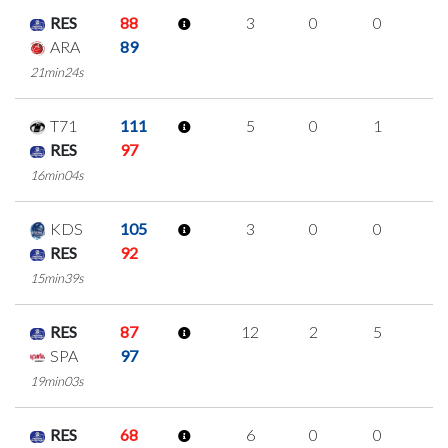
RES
88
3
0
0
1
ARA
89
21min24s
T71
111
5
0
1
1
RES
97
16min04s
KDS
105
3
0
0
1
RES
92
15min39s
RES
87
12
2
5
0
SPA
97
19min03s
RES
68
6
0
0
2