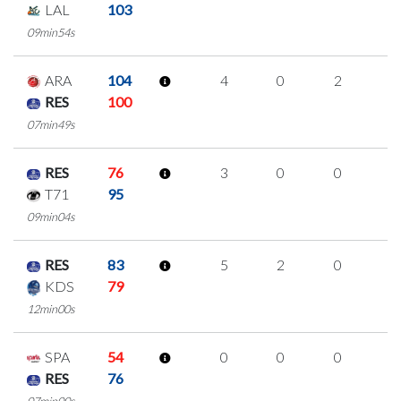
LAL
103
09min54s
ARA
104
4
0
2
0
RES
100
07min49s
RES
76
3
0
0
1
T71
95
09min04s
RES
83
5
2
0
1
KDS
79
12min00s
SPA
54
0
0
0
0
RES
76
07min00s