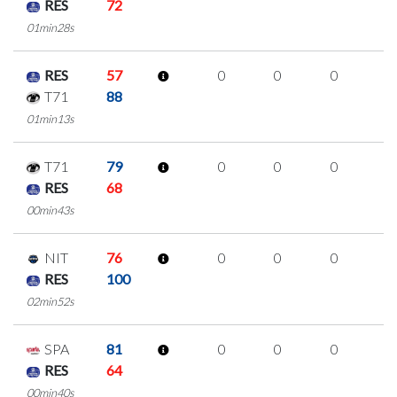
RES
72
01min28s
RES
57
0
0
0
0
T71
88
01min13s
T71
79
0
0
0
0
RES
68
00min43s
NIT
76
0
0
0
0
RES
100
02min52s
SPA
81
0
0
0
0
RES
64
00min40s