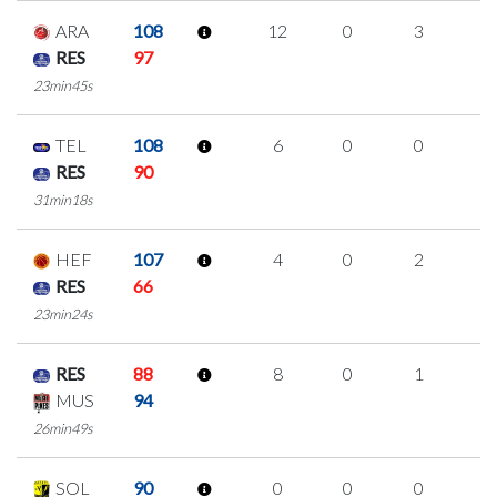
ARA
108
12
0
3
2
RES
97
23min45s
TEL
108
6
0
0
2
RES
90
31min18s
HEF
107
4
0
2
0
RES
66
23min24s
RES
88
8
0
1
2
MUS
94
26min49s
SOL
90
0
0
0
0