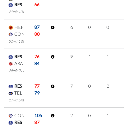
RES
66
21min13s
HEF
87
6
0
0
2
CON
80
31min18s
RES
76
9
1
1
2
ARA
84
24min21s
RES
77
7
0
2
1
TEL
79
17min54s
CON
105
2
0
1
0
RES
87