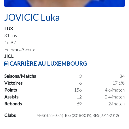
JOVICIC Luka
LUX
31 ans
1m97
Forward/Center
JICL
CARRIÈRE AU LUXEMBOURG
Saisons/Matchs
3
34
Victoires
6
17.6%
Points
156
4.6/match
Assists
12
0.4/match
Rebonds
69
2/match
Clubs
MES (2022-2023), RES (2018-2019), RES (2011-2012)