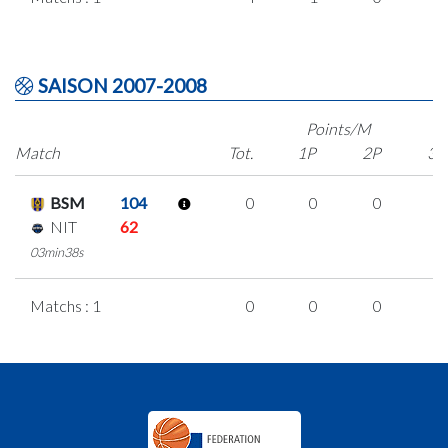
SAISON 2007-2008
Points/M
Match
Tot.
1P
2P
3P
BSM
104
0
0
0
0
NIT
62
03min38s
Matchs : 1
0
0
0
0