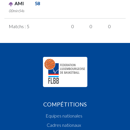
AMI
58
00min54s
Matchs : 5
0
0
0
0
COMPÉTITIONS
Equipes nationales
Cadres nationaux