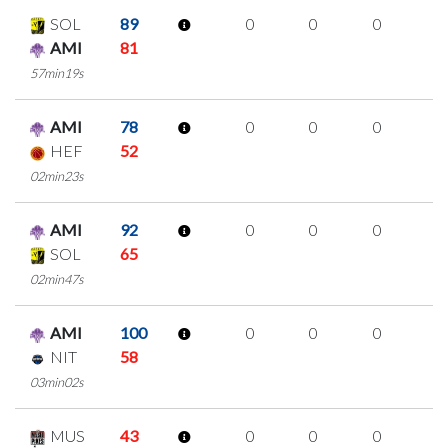
SOL
89
0
0
0
0
AMI
81
57min19s
AMI
78
0
0
0
0
HEF
52
02min23s
AMI
92
0
0
0
0
SOL
65
02min47s
AMI
100
0
0
0
0
NIT
58
03min02s
MUS
43
0
0
0
0