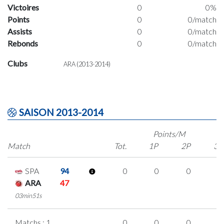
Victoires
0
0%
Points
0
0/match
Assists
0
0/match
Rebonds
0
0/match
Clubs
ARA (2013-2014)
SAISON 2013-2014
Points/M
Match
Tot.
1P
2P
3P
SPA
94
0
0
0
0
ARA
47
03min51s
Matchs : 1
0
0
0
0