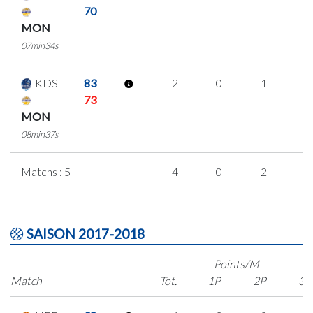
70
MON
07min34s
KDS
83
2
0
1
0
73
MON
08min37s
Matchs : 5
4
0
2
0
SAISON 2017-2018
Points/M
Match
Tot.
1P
2P
3P