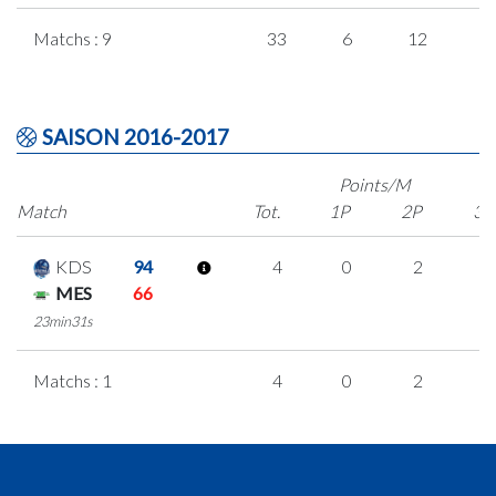
Matchs : 9
33
6
12
1
SAISON 2016-2017
Points/M
Match
Tot.
1P
2P
3P
KDS
94
4
0
2
0
MES
66
23min31s
Matchs : 1
4
0
2
0