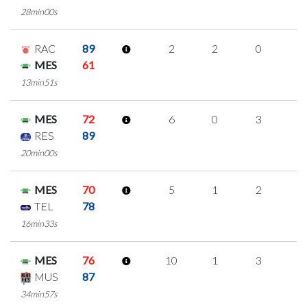
28min00s
RAC
89
2
2
0
0
MES
61
13min51s
MES
72
6
0
3
0
RES
89
20min00s
MES
70
5
1
2
0
TEL
78
16min33s
MES
76
10
1
3
1
MUS
87
34min57s