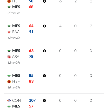
HEF
98
6
2
2
0
MES
68
29min36s
MES
64
4
0
2
0
RAC
91
12min10s
MES
63
0
0
0
0
ARA
78
12min07s
MES
85
0
0
0
0
HEF
83
16min37s
CON
107
0
0
0
0
MES
57