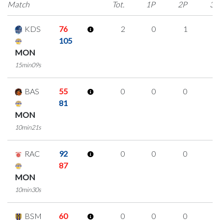
Match
Tot.
1P
2P
3P
KDS
76
2
0
1
0
105
MON
15min09s
BAS
55
0
0
0
0
81
MON
10min21s
RAC
92
0
0
0
0
87
MON
10min30s
BSM
60
0
0
0
0