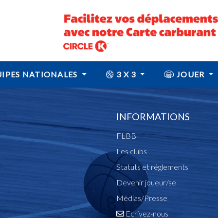
IPES NATIONALES
3 X 3
JOUER
INFORMATIONS
FLBB
Les clubs
Statuts et réglements
Devenir joueur/se
Médias/Presse
Ecrivez-nous