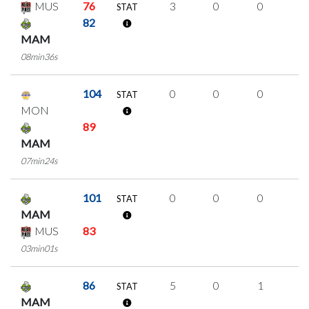
MUS
76
3
0
0
1
STAT
82
MAM
08min36s
104
0
0
0
0
STAT
MON
89
MAM
07min24s
101
0
0
0
0
STAT
MAM
MUS
83
03min01s
86
5
0
1
1
STAT
MAM