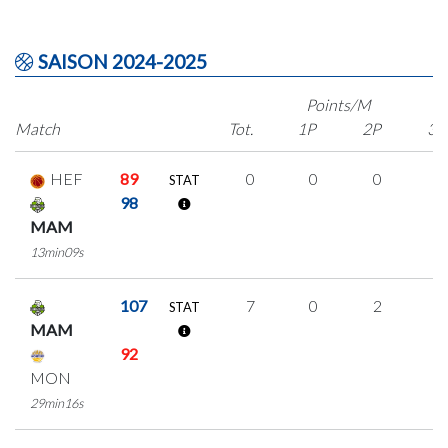
SAISON 2024-2025
Points/M
Match
Tot.
1P
2P
3P
HEF
89
0
0
0
0
STAT
98
MAM
13min09s
107
7
0
2
1
STAT
MAM
92
MON
29min16s