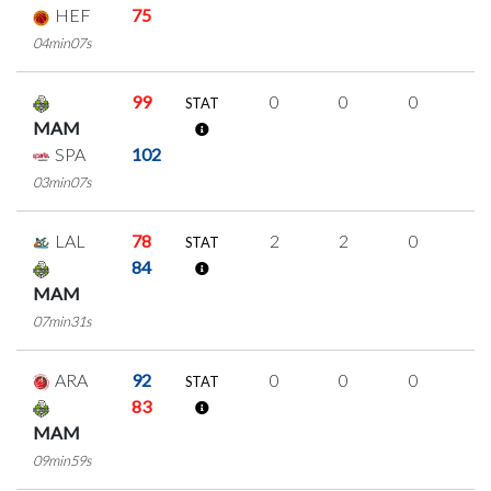
HEF
75
04min07s
99
0
0
0
0
STAT
MAM
SPA
102
03min07s
LAL
78
2
2
0
0
STAT
84
MAM
07min31s
ARA
92
0
0
0
0
STAT
83
MAM
09min59s