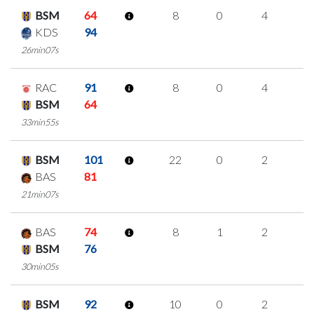
BSM
64
8
0
4
0
KDS
94
26min07s
RAC
91
8
0
4
0
BSM
64
33min55s
BSM
101
22
0
2
6
BAS
81
21min07s
BAS
74
8
1
2
1
BSM
76
30min05s
BSM
92
10
0
2
2