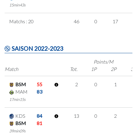
15min43s
Matchs : 20
46
0
17
4
SAISON 2022-2023
Points/M
Match
Tot.
1P
2P
3P
BSM
55
2
0
1
0
MAM
83
17min15s
KDS
84
13
0
2
3
BSM
81
39min09s