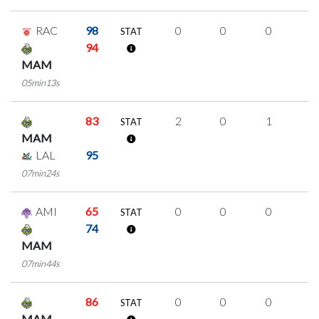
RAC
98
0
0
0
0
STAT
94
MAM
05min13s
83
2
0
1
0
STAT
MAM
LAL
95
07min24s
AMI
65
0
0
0
0
STAT
74
MAM
07min44s
86
0
0
0
0
STAT
MAM