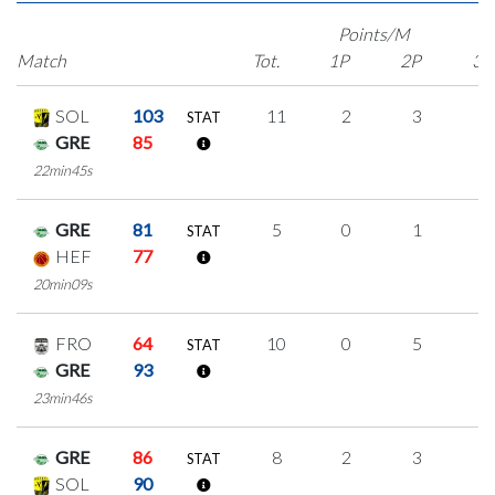
Points/M
Match
Tot.
1P
2P
3P
SOL
103
11
2
3
1
STAT
GRE
85
22min45s
GRE
81
5
0
1
1
STAT
HEF
77
20min09s
FRO
64
10
0
5
0
STAT
GRE
93
23min46s
GRE
86
8
2
3
0
STAT
SOL
90