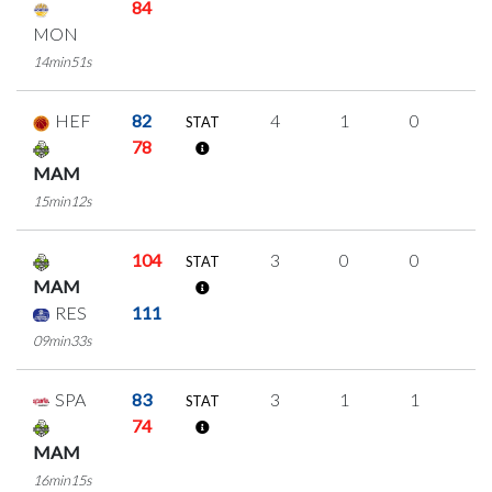
84
MON
14min51s
HEF
82
4
1
0
1
STAT
78
MAM
15min12s
104
3
0
0
1
STAT
MAM
RES
111
09min33s
SPA
83
3
1
1
0
STAT
74
MAM
16min15s