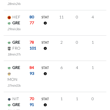
28min24s
HEF
80
11
0
4
1
STAT
GRE
77
29min36s
GRE
78
2
0
1
0
STAT
FRO
101
18min37s
GRE
84
6
4
1
0
STAT
93
MON
37min03s
NIT
70
1
1
0
0
STAT
GRE
91