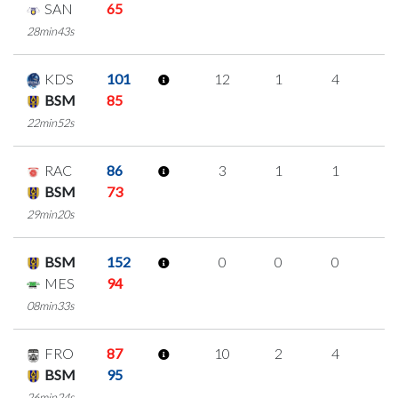
SAN
65
28min43s
KDS
101
12
1
4
1
BSM
85
22min52s
RAC
86
3
1
1
0
BSM
73
29min20s
BSM
152
0
0
0
0
MES
94
08min33s
FRO
87
10
2
4
0
BSM
95
26min24s