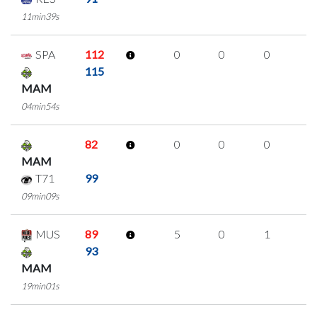
11min39s
SPA
112
0
0
0
0
115
MAM
04min54s
82
0
0
0
0
MAM
T71
99
09min09s
MUS
89
5
0
1
1
93
MAM
19min01s