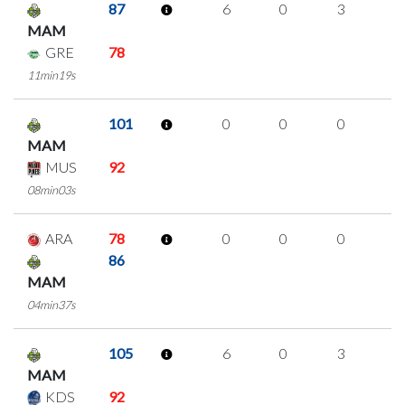
87
6
0
3
0
MAM
GRE
78
11min19s
101
0
0
0
0
MAM
MUS
92
08min03s
ARA
78
0
0
0
0
86
MAM
04min37s
105
6
0
3
0
MAM
KDS
92