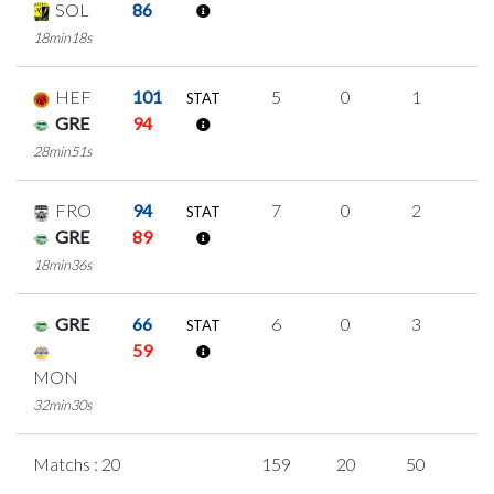
SOL
86
18min18s
HEF
101
5
0
1
1
STAT
GRE
94
28min51s
FRO
94
7
0
2
1
STAT
GRE
89
18min36s
GRE
66
6
0
3
0
STAT
59
MON
32min30s
Matchs : 20
159
20
50
1