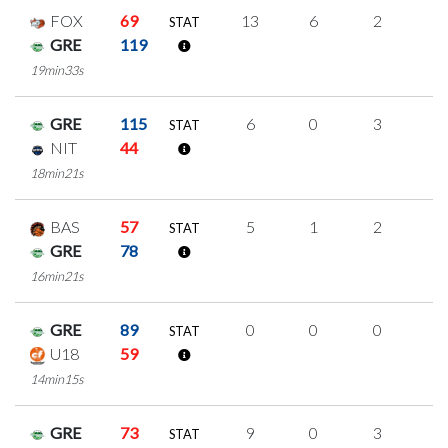
FOX
69
13
6
2
1
STAT
GRE
119
19min33s
GRE
115
6
0
3
0
STAT
NIT
44
18min21s
BAS
57
5
1
2
0
STAT
GRE
78
16min21s
GRE
89
0
0
0
0
STAT
U18
59
14min15s
GRE
73
9
0
3
1
STAT