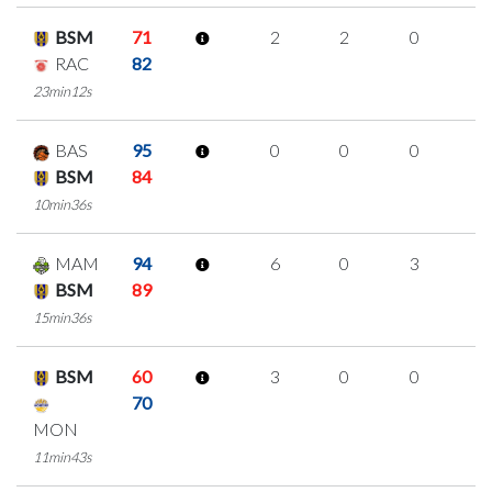
BSM
71
2
2
0
0
RAC
82
23min12s
BAS
95
0
0
0
0
BSM
84
10min36s
MAM
94
6
0
3
0
BSM
89
15min36s
BSM
60
3
0
0
1
70
MON
11min43s