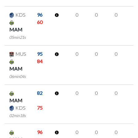
KDS
96
0
0
0
0
60
MAM
05min21s
MUS
95
0
0
0
0
84
MAM
06min04s
82
0
0
0
0
MAM
KDS
75
02min18s
96
0
0
0
0