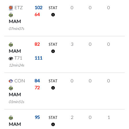
ETZ
102
0
0
0
0
STAT
64
MAM
07min07s
82
3
0
0
1
STAT
MAM
T71
111
12min24s
CON
84
0
0
0
0
STAT
72
MAM
01min51s
95
2
0
1
0
STAT
MAM