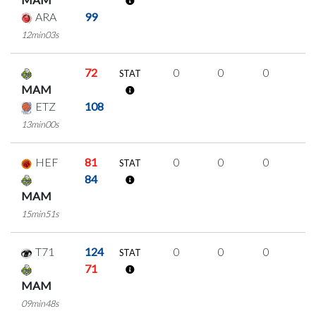
ARA
99
12min03s
72
0
0
0
0
STAT
MAM
ETZ
108
13min00s
HEF
81
0
0
0
0
STAT
84
MAM
15min51s
T71
124
0
0
0
0
STAT
71
MAM
09min48s