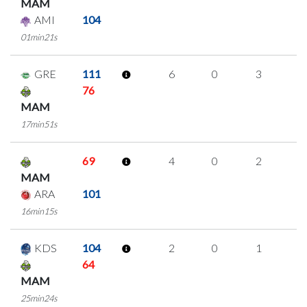
MAM
AMI
104
01min21s
GRE
111
6
0
3
0
76
MAM
17min51s
69
4
0
2
0
MAM
ARA
101
16min15s
KDS
104
2
0
1
0
64
MAM
25min24s