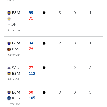
BSM
85
5
0
1
1
71
MON
17min39s
BSM
84
2
0
1
0
BAS
79
13min48s
SAN
77
11
2
3
1
BSM
112
18min58s
BSM
90
3
0
0
1
KDS
105
21min18s