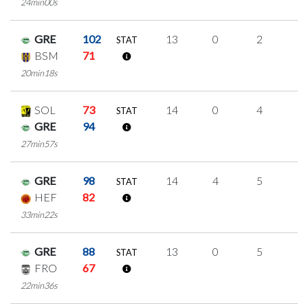
24min00s
GRE
102
13
0
2
3
STAT
BSM
71
20min18s
SOL
73
14
0
4
2
STAT
GRE
94
27min57s
GRE
98
14
4
5
0
STAT
HEF
82
33min22s
GRE
88
13
0
5
1
STAT
FRO
67
22min36s