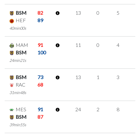
BSM
82
13
0
5
1
HEF
89
40min00s
MAM
91
11
0
4
1
BSM
100
24min21s
BSM
73
13
1
3
2
RAC
68
31min48s
MES
91
24
2
8
2
BSM
87
39min55s