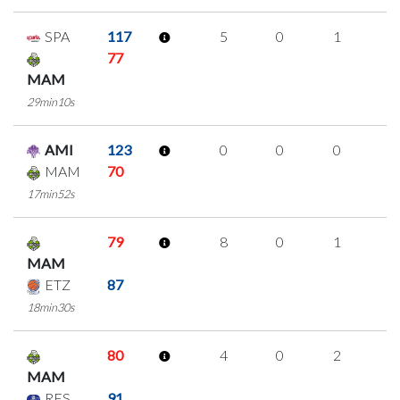
SPA
117
5
0
1
1
77
MAM
29min10s
AMI
123
0
0
0
0
MAM
70
17min52s
79
8
0
1
2
MAM
ETZ
87
18min30s
80
4
0
2
0
MAM
RES
91