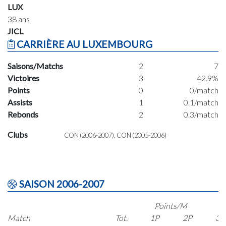
LUX
38 ans
JICL
CARRIÈRE AU LUXEMBOURG
Saisons/Matchs
2
7
Victoires
3
42.9%
Points
0
0/match
Assists
1
0.1/match
Rebonds
2
0.3/match
Clubs
CON (2006-2007), CON (2005-2006)
SAISON 2006-2007
Points/M
Match
Tot.
1P
2P
3P