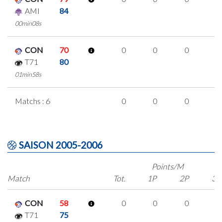
AMI
84
00min08s
CON
70
0
0
0
0
T71
80
01min58s
Matchs : 6
0
0
0
0
SAISON 2005-2006
Points/M
Match
Tot.
1P
2P
3P
CON
58
0
0
0
0
T71
75