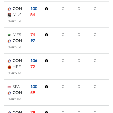
CON
100
0
0
0
0
MUS
84
02min55s
MES
74
0
0
0
0
CON
97
02min35s
CON
106
0
0
0
0
HEF
72
05min08s
SPA
100
0
0
0
0
CON
59
09min18s
CON
79
0
0
0
0