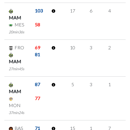
103
17
6
4
1
MAM
MES
58
20min36s
FRO
69
10
3
2
1
81
MAM
27min45s
87
5
3
1
0
MAM
77
MON
37min24s
BAS
71
15
1
7
0