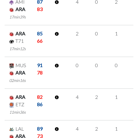
AMI
87
4
0
2
0
ARA
83
17min39s
ARA
85
2
0
1
0
T71
66
17min12s
MUS
91
0
0
0
0
ARA
78
02min16s
ARA
82
4
2
1
0
ETZ
86
11min36s
LAL
89
4
2
1
0
ARA
73