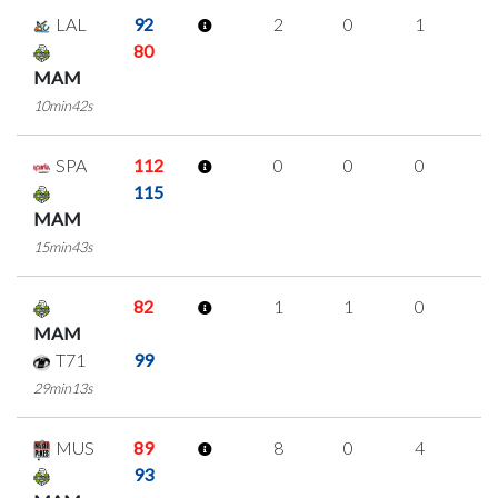
LAL
92
2
0
1
0
80
MAM
10min42s
SPA
112
0
0
0
0
115
MAM
15min43s
82
1
1
0
0
MAM
T71
99
29min13s
MUS
89
8
0
4
0
93