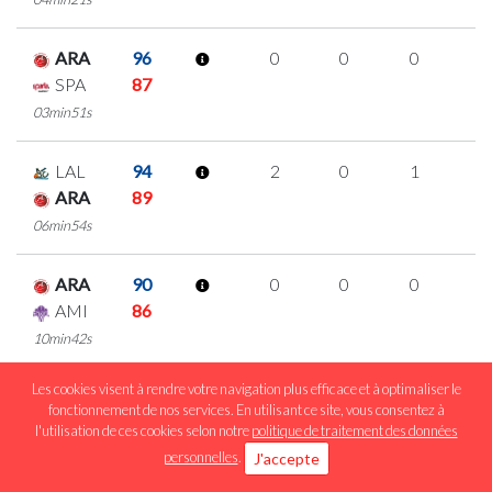
ARA
96
0
0
0
0
SPA
87
03min51s
LAL
94
2
0
1
0
ARA
89
06min54s
ARA
90
0
0
0
0
AMI
86
10min42s
Les cookies visent à rendre votre navigation plus efficace et à optimaliser le
Matchs : 19
76
7
30
3
fonctionnement de nos services. En utilisant ce site, vous consentez à
l'utilisation de ces cookies selon notre
politique de traitement des données
personnelles
.
J'accepte