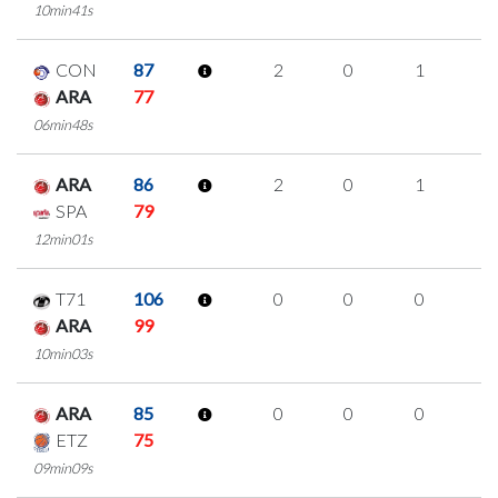
10min41s
CON
87
2
0
1
0
ARA
77
06min48s
ARA
86
2
0
1
0
SPA
79
12min01s
T71
106
0
0
0
0
ARA
99
10min03s
ARA
85
0
0
0
0
ETZ
75
09min09s