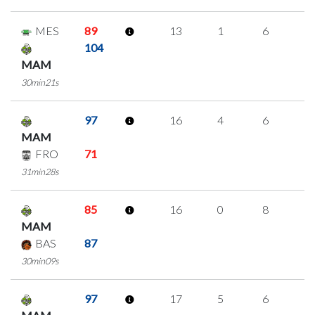
MES
89
13
1
6
0
104
MAM
30min21s
97
16
4
6
0
MAM
FRO
71
31min28s
85
16
0
8
0
MAM
BAS
87
30min09s
97
17
5
6
0