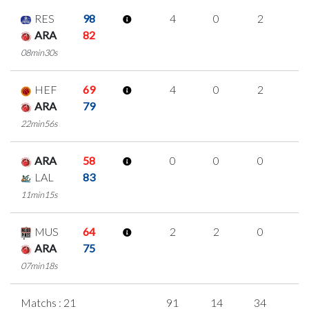
RES
98
4
0
2
0
ARA
82
08min30s
HEF
69
4
0
2
0
ARA
79
22min56s
ARA
58
0
0
0
0
LAL
83
11min15s
MUS
64
2
2
0
0
ARA
75
07min18s
Matchs : 21
91
14
34
3