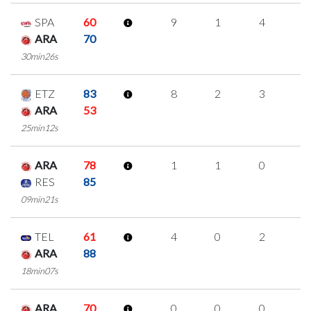
SPA
60
9
1
4
0
ARA
70
30min26s
ETZ
83
8
2
3
0
ARA
53
25min12s
ARA
78
1
1
0
0
RES
85
09min21s
TEL
61
4
0
2
0
ARA
88
18min07s
ARA
70
0
0
0
0