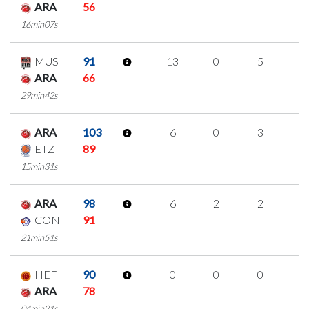
ARA
56
16min07s
MUS
91
13
0
5
1
ARA
66
29min42s
ARA
103
6
0
3
0
ETZ
89
15min31s
ARA
98
6
2
2
0
CON
91
21min51s
HEF
90
0
0
0
0
ARA
78
04min21s