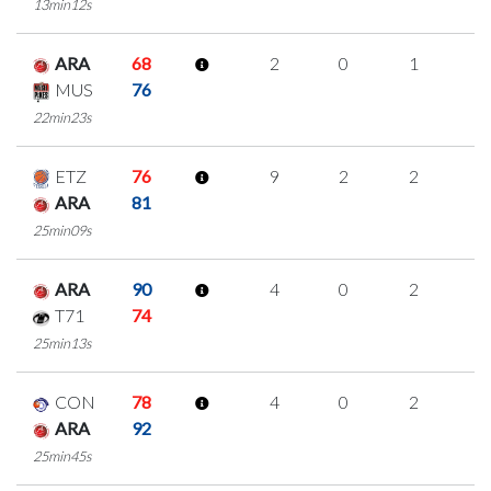
13min12s
ARA
68
2
0
1
0
MUS
76
22min23s
ETZ
76
9
2
2
1
ARA
81
25min09s
ARA
90
4
0
2
0
T71
74
25min13s
CON
78
4
0
2
0
ARA
92
25min45s