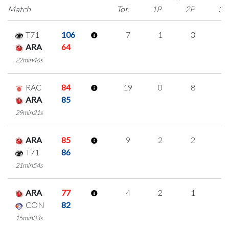
Match
Tot.
1P
2P
3P
T71
106
7
1
3
0
ARA
64
22min46s
RAC
84
19
0
8
1
ARA
85
29min21s
ARA
85
9
2
2
1
T71
86
21min54s
ARA
77
4
2
1
0
CON
82
15min33s