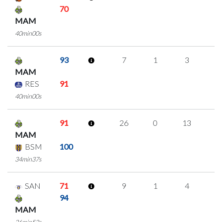
70
MAM
40min00s
93
7
1
3
0
MAM
RES
91
40min00s
91
26
0
13
0
MAM
BSM
100
34min37s
SAN
71
9
1
4
0
94
MAM