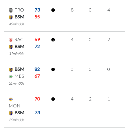
FRO
73
8
0
4
0
BSM
55
40min00s
RAC
69
4
0
2
0
BSM
72
31min54s
BSM
82
0
0
0
0
MES
67
20min00s
70
4
2
1
0
MON
BSM
73
29min03s