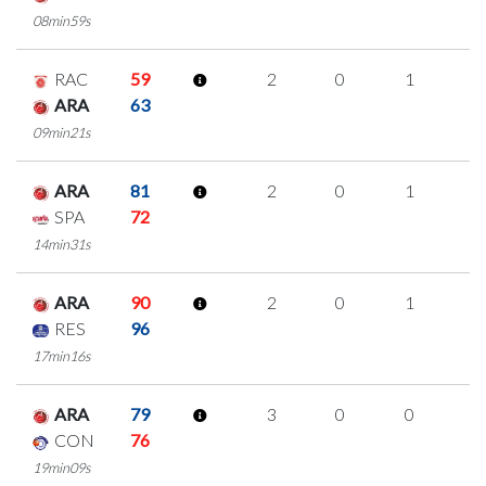
08min59s
RAC
59
2
0
1
0
ARA
63
09min21s
ARA
81
2
0
1
0
SPA
72
14min31s
ARA
90
2
0
1
0
RES
96
17min16s
ARA
79
3
0
0
1
CON
76
19min09s