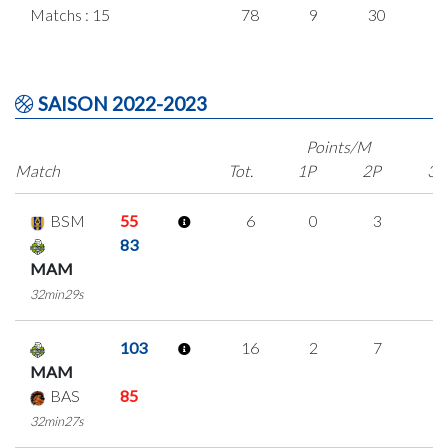
Matchs : 15
78
9
30
3
SAISON 2022-2023
Points/M
Match
Tot.
1P
2P
3P
BSM
55
6
0
3
0
83
MAM
32min29s
103
16
2
7
0
MAM
BAS
85
32min27s