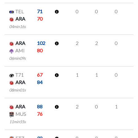
TEL
71
0
0
0
0
ARA
70
04min16s
ARA
102
2
2
0
0
AMI
80
06min09s
T71
67
1
1
0
0
ARA
84
08min01s
ARA
88
2
0
1
0
MUS
76
11min55s