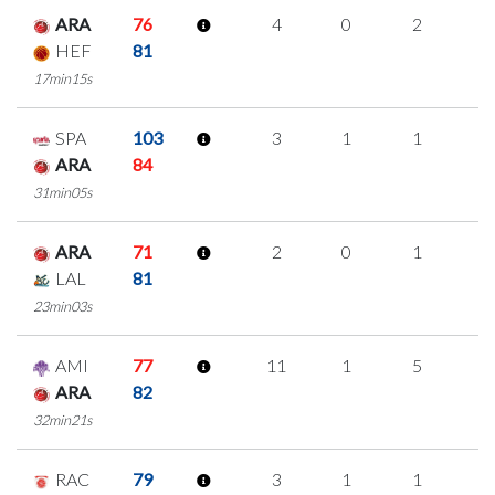
ARA
76
4
0
2
0
HEF
81
17min15s
SPA
103
3
1
1
0
ARA
84
31min05s
ARA
71
2
0
1
0
LAL
81
23min03s
AMI
77
11
1
5
0
ARA
82
32min21s
RAC
79
3
1
1
0