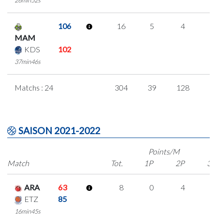
26min52s
106
16
5
4
1
MAM
KDS
102
37min46s
Matchs : 24
304
39
128
3
SAISON 2021-2022
Points/M
Match
Tot.
1P
2P
3P
ARA
63
8
0
4
0
ETZ
85
16min45s