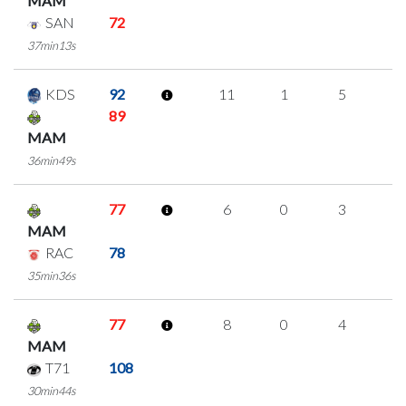
MAM
SAN
72
37min13s
KDS
92
11
1
5
0
89
MAM
36min49s
77
6
0
3
0
MAM
RAC
78
35min36s
77
8
0
4
0
MAM
T71
108
30min44s