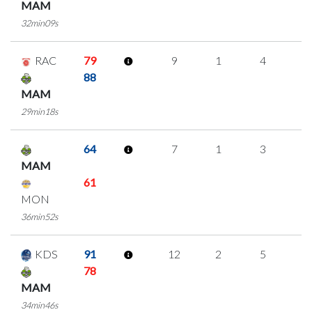
MAM
32min09s
RAC
79
9
1
4
0
88
MAM
29min18s
64
7
1
3
0
MAM
61
MON
36min52s
KDS
91
12
2
5
0
78
MAM
34min46s