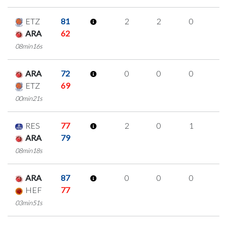
ETZ
81
2
2
0
0
ARA
62
08min16s
ARA
72
0
0
0
0
ETZ
69
00min21s
RES
77
2
0
1
0
ARA
79
08min18s
ARA
87
0
0
0
0
HEF
77
03min51s