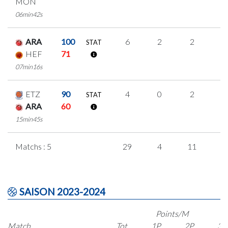
MON
06min42s
ARA
100
6
2
2
0
STAT
HEF
71
07min16s
ETZ
90
4
0
2
0
STAT
ARA
60
15min45s
Matchs : 5
29
4
11
1
SAISON 2023-2024
Points/M
Match
Tot.
1P
2P
3P