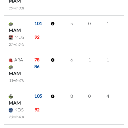
MAM
19min33s
101
5
0
1
1
MAM
MUS
92
27min54s
ARA
78
6
1
1
1
86
MAM
33min40s
105
8
0
4
0
MAM
KDS
92
23min40s