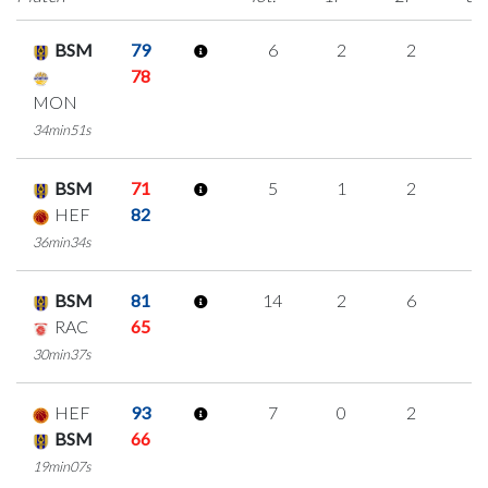
BSM
79
6
2
2
0
78
MON
34min51s
BSM
71
5
1
2
0
HEF
82
36min34s
BSM
81
14
2
6
0
RAC
65
30min37s
HEF
93
7
0
2
1
BSM
66
19min07s