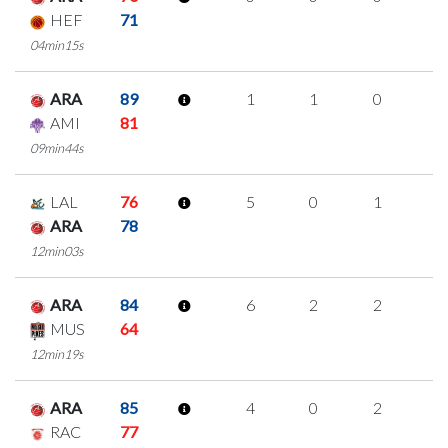
HEF
71
04min15s
ARA
89
1
1
0
0
AMI
81
09min44s
LAL
76
5
0
1
1
ARA
78
12min03s
ARA
84
6
2
2
0
MUS
64
12min19s
ARA
85
4
0
2
0
RAC
77