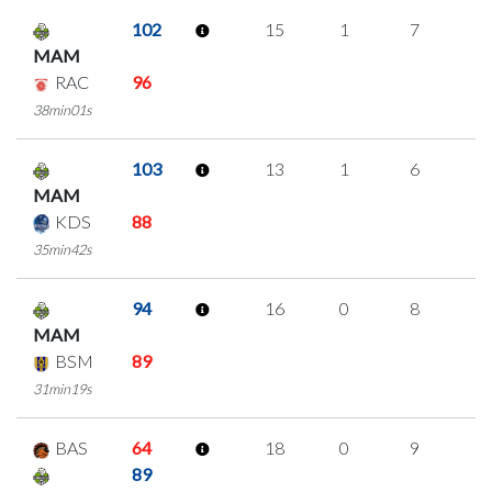
102
15
1
7
0
MAM
RAC
96
38min01s
103
13
1
6
0
MAM
KDS
88
35min42s
94
16
0
8
0
MAM
BSM
89
31min19s
BAS
64
18
0
9
0
89