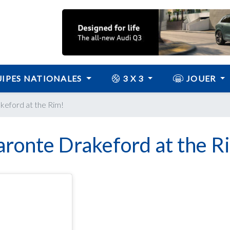
IPES NATIONALES
3 X 3
JOUER
eford at the Rim!
ronte Drakeford at the R