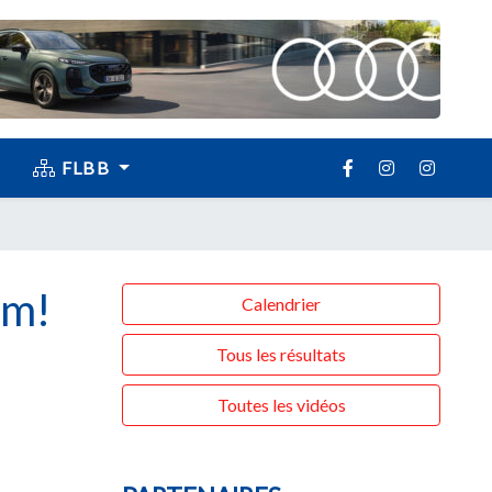
FLBB
im!
Calendrier
Tous les résultats
Toutes les vidéos