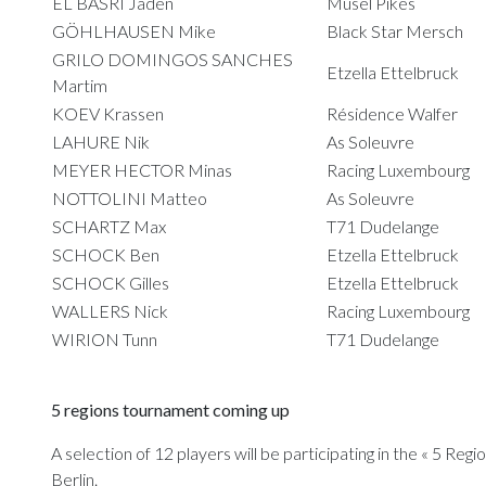
EL BASRI Jaden
Musel Pikes
GÖHLHAUSEN Mike
Black Star Mersch
GRILO DOMINGOS SANCHES
Etzella Ettelbruck
Martim
KOEV Krassen
Résidence Walfer
LAHURE Nik
As Soleuvre
MEYER HECTOR Minas
Racing Luxembourg
NOTTOLINI Matteo
As Soleuvre
SCHARTZ Max
T71 Dudelange
SCHOCK Ben
Etzella Ettelbruck
SCHOCK Gilles
Etzella Ettelbruck
WALLERS Nick
Racing Luxembourg
WIRION Tunn
T71 Dudelange
5 regions tournament coming up
A selection of 12 players will be participating in the « 5 
Berlin.