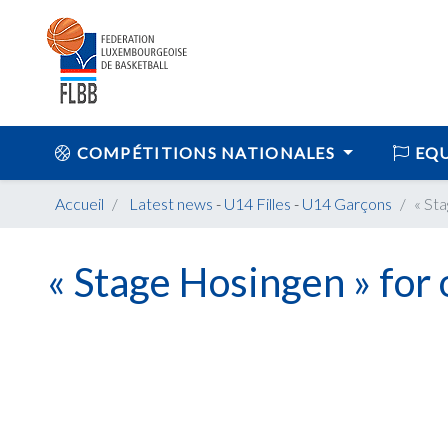
COMPÉTITIONS NATIONALES
EQU
Accueil
Latest news
-
U14 Filles
-
U14 Garçons
« St
« Stage Hosingen » for