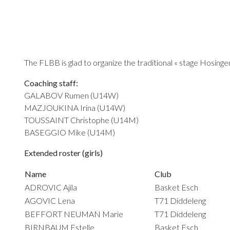
The FLBB is glad to organize the traditional « stage Hosi
Coaching staff:
GALABOV Rumen (U14W)
MAZJOUKINA Irina (U14W)
TOUSSAINT Christophe (U14M)
BASEGGIO Mike (U14M)
Extended roster (girls)
Name
Club
ADROVIC Ajila
Basket Esch
AGOVIC Lena
T71 Diddeleng
BEFFORT NEUMAN Marie
T71 Diddeleng
BIRNBAUM Estelle
Basket Esch