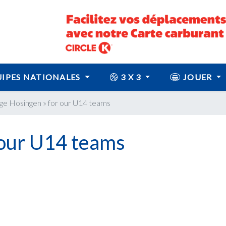
IPES NATIONALES
3 X 3
JOUER
age Hosingen » for our U14 teams
 our U14 teams