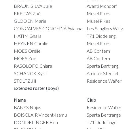
BRAUN SILVA Julie
Avanti Mondorf
FREITAS Zoé
Musel Pikes
GLODEN Marie
Musel Pikes
GONCALVES CONCEICA Ayianna
Les Sangliers Wiltz
HATIM Ghalia
T71 Diddeleng
HEYNEN Coralie
Musel Pikes
MOES Orélie
AB Contern
MOES Zoé
AB Contern
RASOLOFO Chiara
Sparta Bartreng
SCHANCK Kyra
Amicale Steesel
STOLTZ Jill
Résidence Walfer
Extended roster (boys)
Name
Club
BANYS Nojus
Résidence Walfer
BOISCLAIR Vincent-Isamu
Sparta Bertrange
DONDELINGER Finn
T71 Dudelange