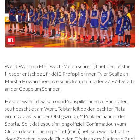
Wei d`Wort um Mettwoch-Moien schreift, huet den Telstar
Hesper entscheet, fir déi 2 Profispillerinnen Tyler Scaife an
Marsha Howard heem ze schécken, dat no der 27:87-Defaite
an der Coupe um Sonnden.
Hesper wäert d`Saison ouni Profispillerinnen zu Enn spillen,
sou heescht et am Wort. Telstar leit op der leschter Platz
virum Optakt vun der Ofstigsgrupp, 2 Punkten hanner der
Sparta. Sollt dat esou sinn, eng offiziell Confirmatioun vum
Club zu dësem Thema gëtt et (nach) net, sou wier dat och e
kloer Zeechen, dass de Club den Ofstig an eng Nationale 2 net