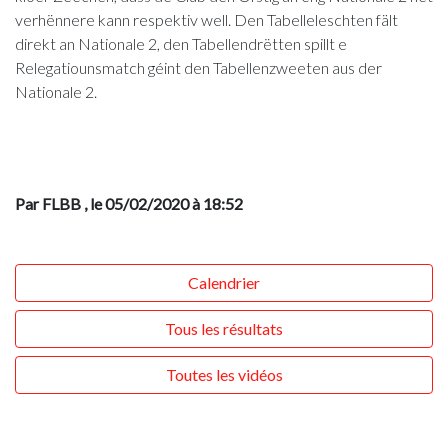
verhënnere kann respektiv well. Den Tabelleleschten fält
direkt an Nationale 2, den Tabellendrëtten spillt e
Relegatiounsmatch géint den Tabellenzweeten aus der
Nationale 2.
Par FLBB
, le 05/02/2020 à 18:52
Calendrier
Tous les résultats
Toutes les vidéos