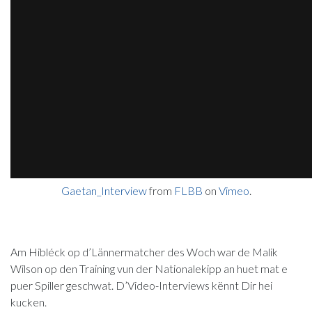
Gaetan_Interview
from
FLBB
on
Vimeo
.
Am Hibléck op d’Lännermatcher des Woch war de Malik
Wilson op den Training vun der Nationalekipp an huet mat e
puer Spiller geschwat. D’Video-Interviews kënnt Dir hei
kucken.