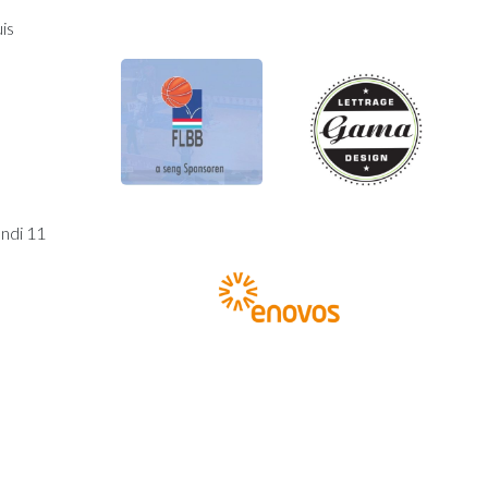
is
undi 11