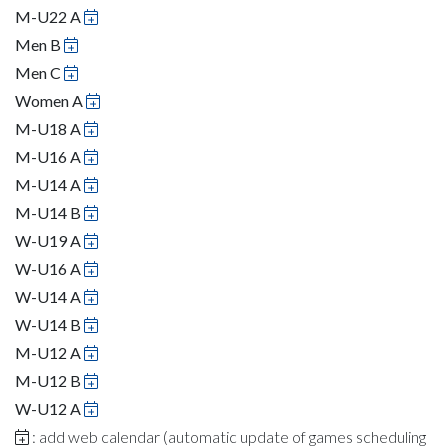
M-U22 A
Men B
Men C
Women A
M-U18 A
M-U16 A
M-U14 A
M-U14 B
W-U19 A
W-U16 A
W-U14 A
W-U14 B
M-U12 A
M-U12 B
W-U12 A
: add web calendar (automatic update of games scheduling