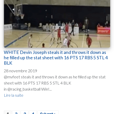
WHITE Devin Joseph steals it and throws it down as
he filled up the stat sheet with 16 PTS 17 RBS 5 STL 4
BLK
28 novembre 2019
@mvfeet steals it and throws it down as he filled up the stat
sheet with 16 PTS 17 RBS 5 STL 4 BLK
in @racing_basketball Win!...
Lire la suite
1
2
3
4
Suivant »