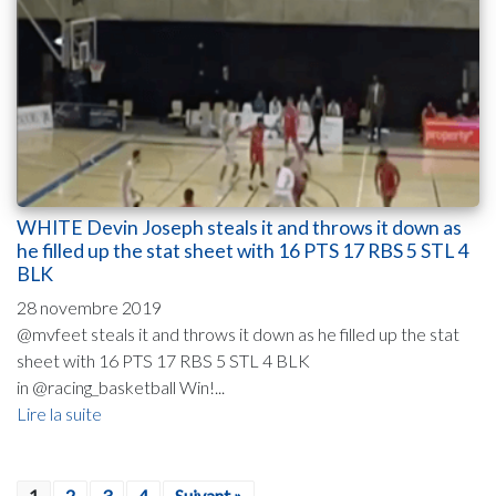
WHITE Devin Joseph steals it and throws it down as
he filled up the stat sheet with 16 PTS 17 RBS 5 STL 4
BLK
28 novembre 2019
@mvfeet steals it and throws it down as he filled up the stat
sheet with 16 PTS 17 RBS 5 STL 4 BLK
in @racing_basketball Win!...
Lire la suite
1
2
3
4
Suivant »