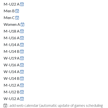
M-U22 A
Men B
Men C
Women A
M-U18 A
M-U16 A
M-U14 A
M-U14 B
W-U19 A
W-U16 A
W-U14 A
W-U14 B
M-U12 A
M-U12 B
W-U12 A
: add web calendar (automatic update of games scheduling